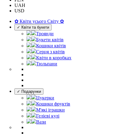
UAH
USD
✿ Квіти усього Світу ✿
✓ Квіти та букети
Троянди
Букети квітів
Кошики квітів
Серця з квітів
Квіти в коробках
Тюльпани
✓ Подарунки
Цукерки
Кошики фруктів
М'які іграшки
Гелієві кулі
Вази