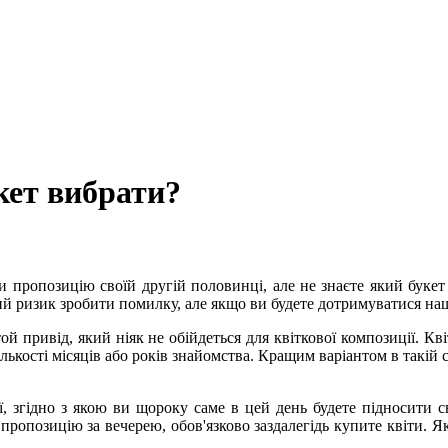
кет вибрати?
и пропозицію своїй другій половинці, але не знаєте який букет
 ризик зробити помилку, але якщо ви будете дотримуватися наш
ой привід, який ніяк не обійдеться для квіткової композиції. Кв
ькості місяців або років знайомства. Кращим варіантом в такій си
, згідно з якою ви щороку саме в цей день будете підносити сво
пропозицію за вечерею, обов'язково заздалегідь купите квіти. Я