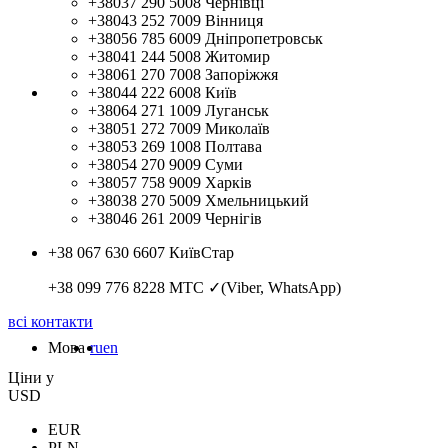
+38037 290 5008
Чернівці
+38043 252 7009
Вінниця
+38056 785 6009
Дніпропетровськ
+38041 244 5008
Житомир
+38061 270 7008
Запоріжжя
+38044 222 6008
Київ
+38064 271 1009
Луганськ
+38051 272 7009
Миколаїв
+38053 269 1008
Полтава
+38054 270 9009
Суми
+38057 758 9009
Харків
+38038 270 5009
Хмельницький
+38046 261 2009
Чернігів
+38 067 630 6607
КиївСтар
+38 099 776 8228
МТС ✓(Viber, WhatsApp)
всі контакти
Мова
ru
en
Цiни у
USD
EUR
PLN