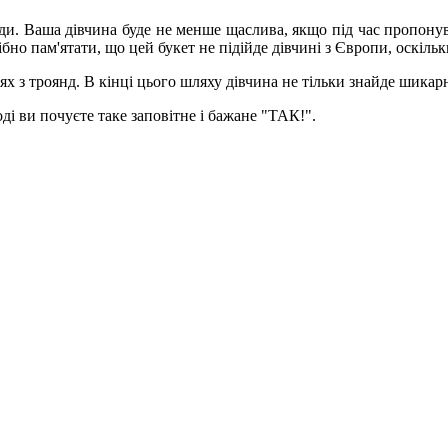
ди. Ваша дівчина буде не менше щаслива, якщо під час пропонув
рібно пам'ятати, що цей букет не підійде дівчині з Європи, оск
ях з троянд. В кінці цього шляху дівчина не тільки знайде шика
ді ви почуєте таке заповітне і бажане "ТАК!".