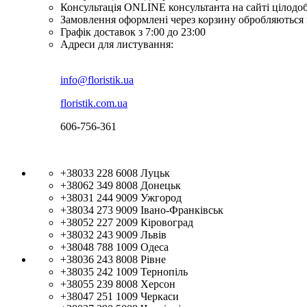
Консультація ONLINE консультанта на сайті цілодо
Замовлення оформлені через корзину обробляються 
Графік доставок з 7:00 до 23:00
Адреси для листування:
info@floristik.ua
floristik.com.ua
606-756-361
+38033 228 6008
Луцьк
+38062 349 8008
Донецьк
+38031 244 9009
Ужгород
+38034 273 9009
Івано-Франківськ
+38052 227 2009
Кіровоград
+38032 243 9009
Львів
+38048 788 1009
Одеса
+38036 243 8008
Рівне
+38035 242 1009
Тернопіль
+38055 239 8008
Херсон
+38047 251 1009
Черкаси