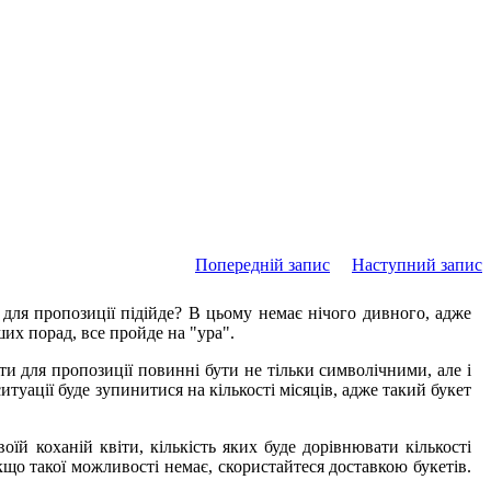
Попередній запис
Наступний запис
 для пропозиції підійде? В цьому немає нічого дивного, адже
их порад, все пройде на "ура".
іти для пропозиції повинні бути не тільки символічними, але і
туації буде зупинитися на кількості місяців, адже такий букет
їй коханій квіти, кількість яких буде дорівнювати кількості
кщо такої можливості немає, скористайтеся доставкою букетів.