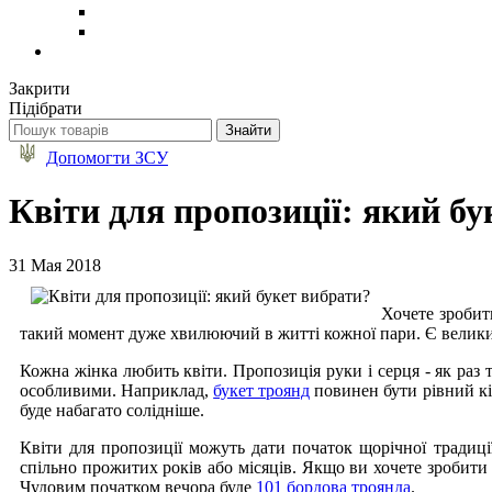
Закрити
Підібрати
Допомогти ЗСУ
Квіти для пропозиції: який бу
31 Мая 2018
Хочете зробит
такий момент дуже хвилюючий в житті кожної пари. Є великий
Кожна жінка любить квіти. Пропозиція руки і серця - як раз т
особливими. Наприклад,
букет троянд
повинен бути рівний кіл
буде набагато солідніше.
Квіти для пропозиції можуть дати початок щорічної традиції
спільно прожитих років або місяців. Якщо ви хочете зробити 
Чудовим початком вечора буде
101 бордова троянда
.