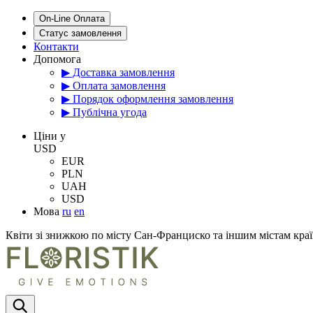
On-Line Оплата
Статус замовлення
Контакти
Допомога
▶ Доставка замовлення
▶ Оплата замовлення
▶ Порядок оформлення замовлення
▶ Публічна угода
Цiни у
USD
EUR
PLN
UAH
USD
Мова
ru
en
Квіти зі знижкою по місту Сан-Франциско та іншим містам кр