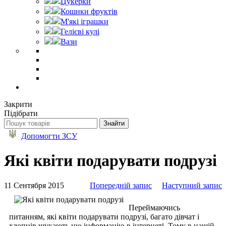
Цукерки
Кошики фруктів
М'які іграшки
Гелієві кулі
Вази
Закрити
Підібрати
Допомогти ЗСУ
Які квіти подарувати подрузі
11 Сентября 2015
Попередній запис
Наступний запис
Переймаючись
питанням, які квіти подарувати подрузі, багато дівчат і
хлопців шукають цю інформацію в інтернеті. Тому в нашій