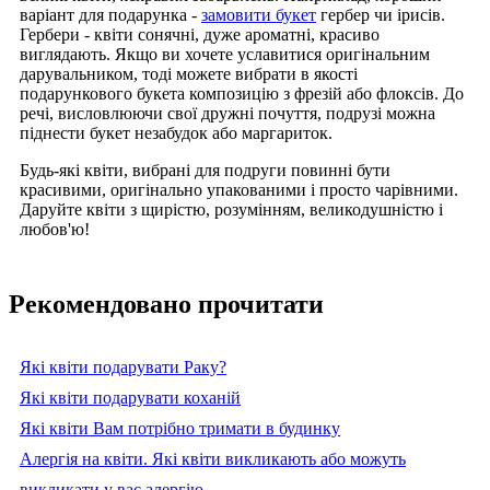
варіант для подарунка -
замовити букет
гербер чи ірисів.
Гербери - квіти сонячні, дуже ароматні, красиво
виглядають. Якщо ви хочете уславитися оригінальним
дарувальником, тоді можете вибрати в якості
подарункового букета композицію з фрезій або флоксів. До
речі, висловлюючи свої дружні почуття, подрузі можна
піднести букет незабудок або маргариток.
Будь-які квіти, вибрані для подруги повинні бути
красивими, оригінально упакованими і просто чарівними.
Даруйте квіти з щирістю, розумінням, великодушністю і
любов'ю!
Рекомендовано прочитати
Які квіти подарувати Раку?
Які квіти подарувати коханій
Які квіти Вам потрібно тримати в будинку
Алергія на квіти. Які квіти викликають або можуть
викликати у вас алергію