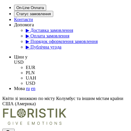
On-Line Оплата
Статус замовлення
Контакти
Допомога
▶ Доставка замовлення
▶ Оплата замовлення
▶ Порядок оформлення замовлення
▶ Публічна угода
Цiни у
USD
EUR
PLN
UAH
USD
Мова
ru
en
Квіти зі знижкою по місту Колумбус та іншим містам країни
США (Америка)