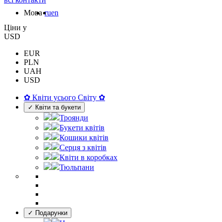
Мова
ru
en
Цiни у
USD
EUR
PLN
UAH
USD
✿ Квіти усього Світу ✿
✓ Квіти та букети
Троянди
Букети квітів
Кошики квітів
Серця з квітів
Квіти в коробках
Тюльпани
✓ Подарунки