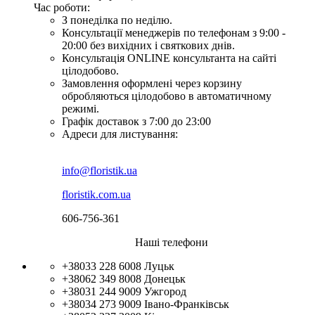
Час роботи:
З понеділка по неділю.
Консультації менеджерів по телефонам з 9:00 -
20:00 без вихідних і святкових днів.
Консультація ONLINE консультанта на сайті
цілодобово.
Замовлення оформлені через корзину
обробляються цілодобово в автоматичному
режимі.
Графік доставок з 7:00 до 23:00
Адреси для листування:
info@floristik.ua
floristik.com.ua
606-756-361
Наші телефони
+38033 228 6008
Луцьк
+38062 349 8008
Донецьк
+38031 244 9009
Ужгород
+38034 273 9009
Івано-Франківськ