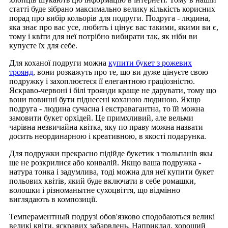
статті буде зібрано максимально велику кількість корисних
порад про вибір кольорів для подруги. Подруга - людина,
яка знає про вас усе, любить і цінує вас такими, якими ви є,
тому і квіти для неї потрібно вибирати так, як ніби ви
купуєте їх для себе.
Для коханої подруги можна
купити букет з рожевих
троянд
, вони розкажуть про те, що ви дуже цінуєте свою
подружку і захоплюєтеся її елегантною граціозністю.
Яскраво-червоні і білі троянди краще не дарувати, тому що
вони повинні бути піднесені коханою людиною. Якщо
подруга - людина сучасна і екстравагантна, то їй можна
замовити букет орхідей. Це примхливий, але вельми
чарівна незвичайна квітка, яку по праву можна назвати
досить неординарною і креативною, в якості подарунка.
Для подружки прекрасно підійде букетик з тюльпанів якы
ще не розкрилися або конвалій. Якщо ваша подружка -
натура тонка і задумлива, тоді можна для неї купити букет
польових квітів, який буде включати в себе ромашки,
волошки і різноманытне сухоцвіття, що відмінно
виглядають в композиції.
Темпераментный подрузі обов'язково сподобаються великі
великі квіти, яскравих забарвлень. Наприклад, хороший