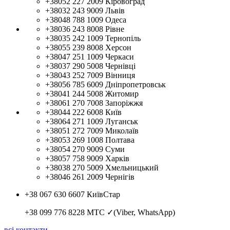
+38052 227 2009
Кіровоград
+38032 243 9009
Львів
+38048 788 1009
Одеса
+38036 243 8008
Рівне
+38035 242 1009
Тернопіль
+38055 239 8008
Херсон
+38047 251 1009
Черкаси
+38037 290 5008
Чернівці
+38043 252 7009
Вінниця
+38056 785 6009
Дніпропетровськ
+38041 244 5008
Житомир
+38061 270 7008
Запоріжжя
+38044 222 6008
Київ
+38064 271 1009
Луганськ
+38051 272 7009
Миколаїв
+38053 269 1008
Полтава
+38054 270 9009
Суми
+38057 758 9009
Харків
+38038 270 5009
Хмельницький
+38046 261 2009
Чернігів
+38 067 630 6607
КиївСтар
+38 099 776 8228
МТС ✓(Viber, WhatsApp)
всі контакти