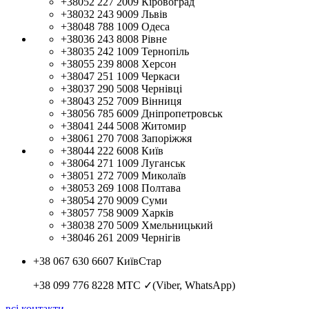
+38052 227 2009
Кіровоград
+38032 243 9009
Львів
+38048 788 1009
Одеса
+38036 243 8008
Рівне
+38035 242 1009
Тернопіль
+38055 239 8008
Херсон
+38047 251 1009
Черкаси
+38037 290 5008
Чернівці
+38043 252 7009
Вінниця
+38056 785 6009
Дніпропетровськ
+38041 244 5008
Житомир
+38061 270 7008
Запоріжжя
+38044 222 6008
Київ
+38064 271 1009
Луганськ
+38051 272 7009
Миколаїв
+38053 269 1008
Полтава
+38054 270 9009
Суми
+38057 758 9009
Харків
+38038 270 5009
Хмельницький
+38046 261 2009
Чернігів
+38 067 630 6607
КиївСтар
+38 099 776 8228
МТС ✓(Viber, WhatsApp)
всі контакти