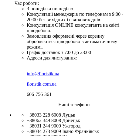
Час роботи:
З понеділка по неділю.
Консультації менеджерів по телефонам з 9:00 -
20:00 без вихідних і святкових днів.
Консультація ONLINE консультанта на сайті
цілодобово.
Замовлення оформлені через корзину
обробляються цілодобово в автоматичному
режимі.
Графік доставок з 7:00 до 23:00
Адреси для листування:
info@floristik.ua
floristik.com.ua
606-756-361
Наші телефони
+38033 228 6008
Луцьк
+38062 349 8008
Донецьк
+38031 244 9009
Ужгород
+38034 273 9009
Івано-Франківськ