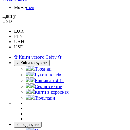
Мова
ru
en
Цiни у
USD
EUR
PLN
UAH
USD
✿ Квіти усього Світу ✿
✓ Квіти та букети
Троянди
Букети квітів
Кошики квітів
Серця з квітів
Квіти в коробках
Тюльпани
✓ Подарунки