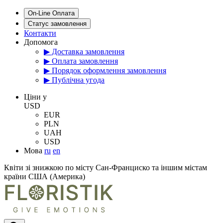
On-Line Оплата
Статус замовлення
Контакти
Допомога
▶ Доставка замовлення
▶ Оплата замовлення
▶ Порядок оформлення замовлення
▶ Публічна угода
Цiни у
USD
EUR
PLN
UAH
USD
Мова
ru
en
Квіти зі знижкою по місту Сан-Франциско та іншим містам
країни США (Америка)