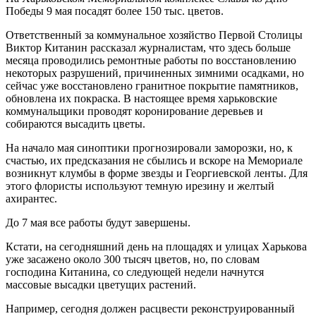
Победы 9 мая посадят более 150 тыс. цветов.
Ответственный за коммунальное хозяйство Первой Столицы
Виктор Китанин рассказал журналистам, что здесь больше
месяца проводились ремонтные работы по восстановлению
некоторых разрушений, причиненных зимними осадками, но
сейчас уже восстановлено гранитное покрытие памятников,
обновлена их покраска. В настоящее время харьковские
коммунальщики проводят коронирование деревьев и
собираются высадить цветы.
На начало мая синоптики прогнозировали заморозки, но, к
счастью, их предсказания не сбылись и вскоре на Мемориале
возникнут клумбы в форме звезды и Георгиевской ленты. Для
этого флористы используют темную ирезину и желтый
ахирантес.
До 7 мая все работы будут завершены.
Кстати, на сегодняшний день на площадях и улицах Харькова
уже засажено около 300 тысяч цветов, но, по словам
господина Китанина, со следующей недели начнутся
массовые высадки цветущих растений.
Например, сегодня должен расцвести реконструированный