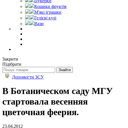
Цукерки
Кошики фруктів
М'які іграшки
Гелієві кулі
Вази
Закрити
Підібрати
Допомогти ЗСУ
В Ботаническом саду МГУ
стартовала весенняя
цветочная феерия.
23.04.2012