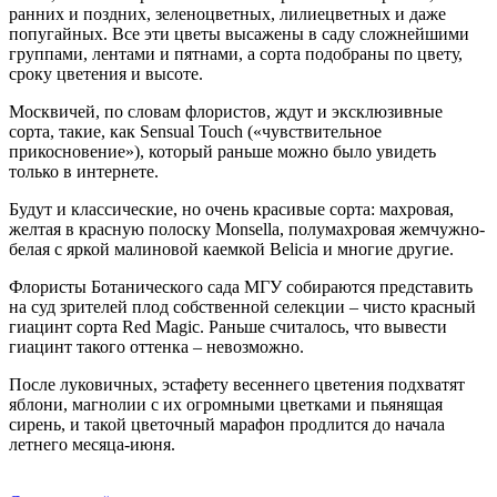
ранних и поздних, зеленоцветных, лилиецветных и даже
попугайных. Все эти цветы высажены в саду сложнейшими
группами, лентами и пятнами, а сорта подобраны по цвету,
сроку цветения и высоте.
Москвичей, по словам флористов, ждут и эксклюзивные
сорта, такие, как
Sensual
Touch
(«чувствительное
прикосновение»), который раньше можно было увидеть
только в интернете.
Будут и классические, но очень красивые сорта:
махровая,
желтая в красную полоску
Monsell
а, полумахровая жемчужно-
белая с яркой малиновой каемкой
Belicia
и многие другие.
Флористы Ботанического сада МГУ собираются представить
на суд зрителей плод собственной селекции – чисто красный
гиацинт сорта
Red
Magic
. Раньше считалось, что вывести
гиацинт такого оттенка – невозможно.
После луковичных, эстафету весеннего цветения подхватят
яблони, магнолии с их огромными цветками и пьянящая
сирень, и такой цветочный марафон продлится до начала
летнего месяца-июня.