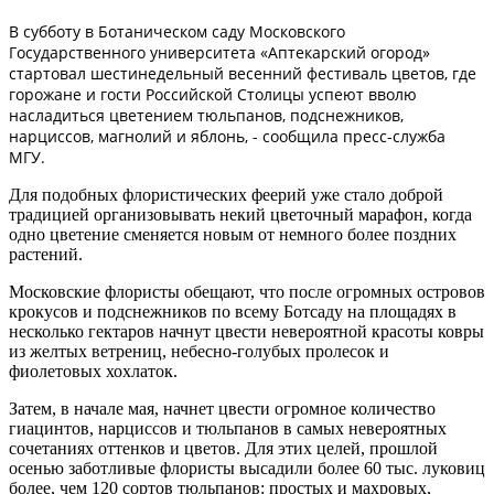
В субботу в Ботаническом саду Московского
Государственного университета «Аптекарский огород»
стартовал шестинедельный весенний фестиваль цветов, где
горожане и гости Российской Столицы успеют вволю
насладиться цветением тюльпанов, подснежников,
нарциссов, магнолий и яблонь, - сообщила пресс-служба
МГУ.
Для подобных флористических феерий уже стало доброй
традицией организовывать некий цветочный марафон, когда
одно цветение сменяется новым от немного более поздних
растений.
Московские флористы обещают, что после огромных островов
крокусов и подснежников по всему Ботсаду на площадях в
несколько гектаров начнут цвести невероятной красоты ковры
из желтых ветрениц, небесно-голубых пролесок и
фиолетовых хохлаток.
Затем, в начале мая, начнет цвести огромное количество
гиацинтов, нарциссов и тюльпанов в самых невероятных
сочетаниях оттенков и цветов. Для этих целей, прошлой
осенью заботливые флористы высадили более 60 тыс. луковиц
более, чем 120 сортов тюльпанов: простых и махровых,