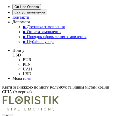
On-Line Оплата
Статус замовлення
Контакти
Допомога
▶ Доставка замовлення
▶ Оплата замовлення
▶ Порядок оформлення замовлення
▶ Публічна угода
Цiни у
USD
EUR
PLN
UAH
USD
Мова
ru
en
Квіти зі знижкою по місту Колумбус та іншим містам країни
США (Америка)