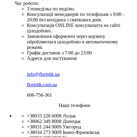
Час роботи:
З понеділка по неділю.
Консультації менеджерів по телефонам з 9:00 -
20:00 без вихідних і святкових днів.
Консультація ONLINE консультанта на сайті
цілодобово.
Замовлення оформлені через корзину
обробляються цілодобово в автоматичному
режимі.
Графік доставок з 7:00 до 23:00
Адреси для листування:
info@floristik.ua
floristik.com.ua
606-756-361
Наші телефони
+38033 228 6008
Луцьк
+38062 349 8008
Донецьк
+38031 244 9009
Ужгород
+38034 273 9009
Івано-Франківськ