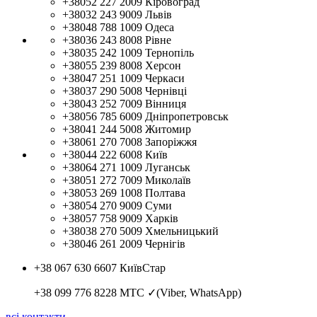
+38052 227 2009
Кіровоград
+38032 243 9009
Львів
+38048 788 1009
Одеса
+38036 243 8008
Рівне
+38035 242 1009
Тернопіль
+38055 239 8008
Херсон
+38047 251 1009
Черкаси
+38037 290 5008
Чернівці
+38043 252 7009
Вінниця
+38056 785 6009
Дніпропетровськ
+38041 244 5008
Житомир
+38061 270 7008
Запоріжжя
+38044 222 6008
Київ
+38064 271 1009
Луганськ
+38051 272 7009
Миколаїв
+38053 269 1008
Полтава
+38054 270 9009
Суми
+38057 758 9009
Харків
+38038 270 5009
Хмельницький
+38046 261 2009
Чернігів
+38 067 630 6607
КиївСтар
+38 099 776 8228
МТС ✓(Viber, WhatsApp)
всі контакти