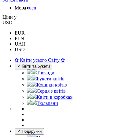
Мова
ru
en
Цiни у
USD
EUR
PLN
UAH
USD
✿ Квіти усього Світу ✿
✓ Квіти та букети
Троянди
Букети квітів
Кошики квітів
Серця з квітів
Квіти в коробках
Тюльпани
✓ Подарунки