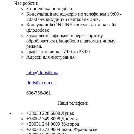
Час роботи:
З понеділка по неділю.
Консультації менеджерів по телефонам з 9:00 -
20:00 без вихідних і святкових днів.
Консультація ONLINE консультанта на сайті
цілодобово.
Замовлення оформлені через корзину
обробляються цілодобово в автоматичному
режимі.
Графік доставок з 7:00 до 23:00
Адреси для листування:
info@floristik.ua
floristik.com.ua
606-756-361
Наші телефони
+38033 228 6008
Луцьк
+38062 349 8008
Донецьк
+38031 244 9009
Ужгород
+38034 273 9009
Івано-Франківськ