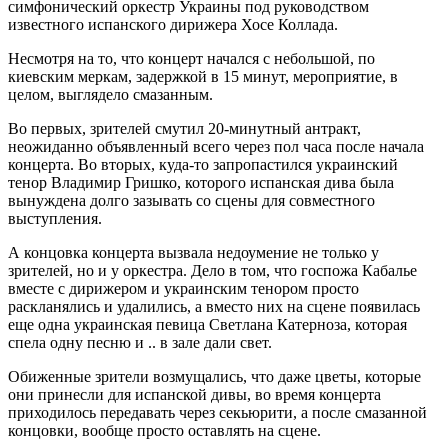
симфонический оркестр Украины под руководством
известного испанского дирижера Хосе Коллада.
Несмотря на то, что концерт начался с небольшой, по
киевским меркам, задержкой в 15 минут, мероприятие, в
целом, выглядело смазанным.
Во первых, зрителей смутил 20-минутный антракт,
неожиданно объявленный всего через пол часа после начала
концерта. Во вторых, куда-то запропастился украинский
тенор Владимир Гришко, которого испанская дива была
вынуждена долго зазывать со сцены для совместного
выступления.
А концовка концерта вызвала недоумение не только у
зрителей, но и у оркестра. Дело в том, что госпожа Кабалье
вместе с дирижером и украинским тенором просто
раскланялись и удалились, а вместо них на сцене появилась
еще одна украинская певица Светлана Катерноза, которая
спела одну песню и .. в зале дали свет.
Обиженные зрители возмущались, что даже цветы, которые
они принесли для испанской дивы, во время концерта
приходилось передавать через секьюрити, а после смазанной
концовки, вообще просто оставлять на сцене.