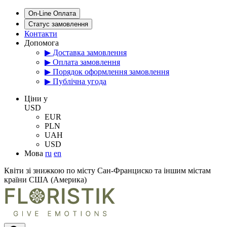
On-Line Оплата
Статус замовлення
Контакти
Допомога
▶ Доставка замовлення
▶ Оплата замовлення
▶ Порядок оформлення замовлення
▶ Публічна угода
Цiни у
USD
EUR
PLN
UAH
USD
Мова
ru
en
Квіти зі знижкою по місту Сан-Франциско та іншим містам
країни США (Америка)