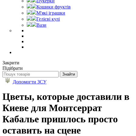
Цукерки
Кошики фруктів
М'які іграшки
Гелієві кулі
Вази
Закрити
Підібрати
Допомогти ЗСУ
Цветы, которые доставили в
Киеве для Монтсеррат
Кабалье пришлось просто
оставить на сцене