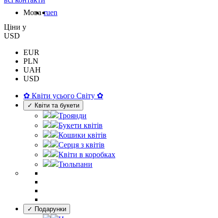
Мова
ru
en
Цiни у
USD
EUR
PLN
UAH
USD
✿ Квіти усього Світу ✿
✓ Квіти та букети
Троянди
Букети квітів
Кошики квітів
Серця з квітів
Квіти в коробках
Тюльпани
✓ Подарунки