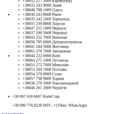
+38052 227 2009
Кіровоград
+38032 243 9009
Львів
+38048 788 1009
Одеса
+38036 243 8008
Рівне
+38035 242 1009
Тернопіль
+38055 239 8008
Херсон
+38047 251 1009
Черкаси
+38037 290 5008
Чернівці
+38043 252 7009
Вінниця
+38056 785 6009
Дніпропетровськ
+38041 244 5008
Житомир
+38061 270 7008
Запоріжжя
+38044 222 6008
Київ
+38064 271 1009
Луганськ
+38051 272 7009
Миколаїв
+38053 269 1008
Полтава
+38054 270 9009
Суми
+38057 758 9009
Харків
+38038 270 5009
Хмельницький
+38046 261 2009
Чернігів
+38 067 630 6607
КиївСтар
+38 099 776 8228
МТС ✓(Viber, WhatsApp)
всі контакти