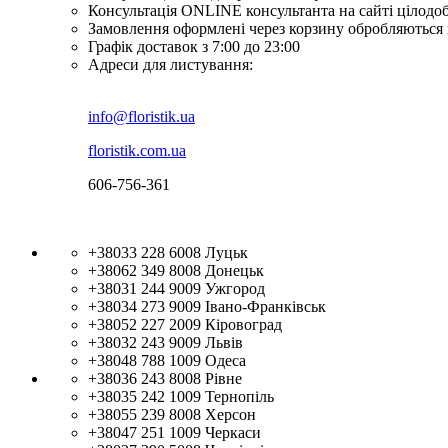
Консультація ONLINE консультанта на сайті цілодо
Замовлення оформлені через корзину обробляються 
Графік доставок з 7:00 до 23:00
Адреси для листування:
info@floristik.ua
floristik.com.ua
606-756-361
+38033 228 6008
Луцьк
+38062 349 8008
Донецьк
+38031 244 9009
Ужгород
+38034 273 9009
Івано-Франківськ
+38052 227 2009
Кіровоград
+38032 243 9009
Львів
+38048 788 1009
Одеса
+38036 243 8008
Рівне
+38035 242 1009
Тернопіль
+38055 239 8008
Херсон
+38047 251 1009
Черкаси