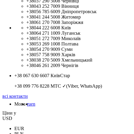
+38037 290 5008
Чернівці
+38043 252 7009
Вінниця
+38056 785 6009
Дніпропетровськ
+38041 244 5008
Житомир
+38061 270 7008
Запоріжжя
+38044 222 6008
Київ
+38064 271 1009
Луганськ
+38051 272 7009
Миколаїв
+38053 269 1008
Полтава
+38054 270 9009
Суми
+38057 758 9009
Харків
+38038 270 5009
Хмельницький
+38046 261 2009
Чернігів
+38 067 630 6607
КиївСтар
+38 099 776 8228
МТС ✓(Viber, WhatsApp)
всі контакти
Мова
ru
en
Цiни у
USD
EUR
PLN