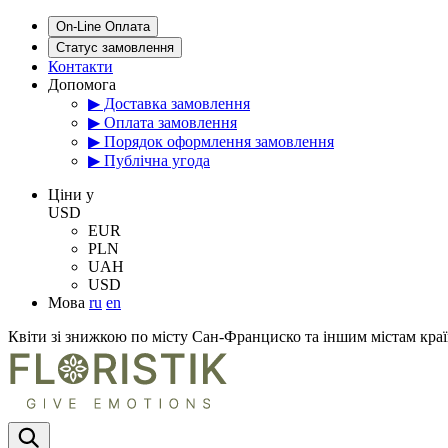
On-Line Оплата
Статус замовлення
Контакти
Допомога
▶ Доставка замовлення
▶ Оплата замовлення
▶ Порядок оформлення замовлення
▶ Публічна угода
Цiни у
USD
EUR
PLN
UAH
USD
Мова
ru
en
Квіти зі знижкою по місту Сан-Франциско та іншим містам кр