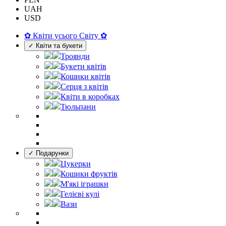
UAH
USD
✿ Квіти усього Світу ✿
✓ Квіти та букети
Троянди
Букети квітів
Кошики квітів
Серця з квітів
Квіти в коробках
Тюльпани
✓ Подарунки
Цукерки
Кошики фруктів
М'які іграшки
Гелієві кулі
Вази