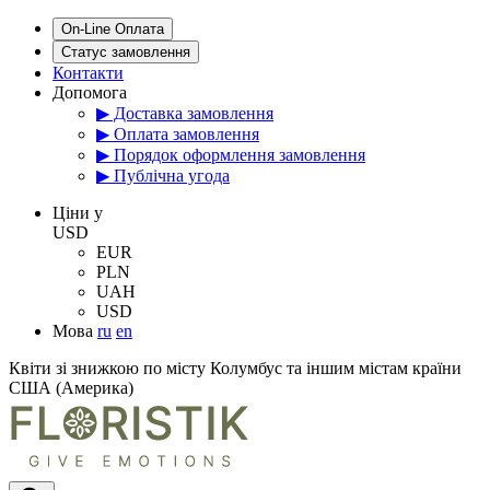
On-Line Оплата
Статус замовлення
Контакти
Допомога
▶ Доставка замовлення
▶ Оплата замовлення
▶ Порядок оформлення замовлення
▶ Публічна угода
Цiни у
USD
EUR
PLN
UAH
USD
Мова
ru
en
Квіти зі знижкою по місту Колумбус та іншим містам країни
США (Америка)