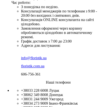
Час роботи:
З понеділка по неділю.
Консультації менеджерів по телефонам з 9:00 -
20:00 без вихідних і святкових днів.
Консультація ONLINE консультанта на сайті
цілодобово.
Замовлення оформлені через корзину
обробляються цілодобово в автоматичному
режимі.
Графік доставок з 7:00 до 23:00
Адреси для листування:
info@floristik.ua
floristik.com.ua
606-756-361
Наші телефони
+38033 228 6008
Луцьк
+38062 349 8008
Донецьк
+38031 244 9009
Ужгород
+38034 273 9009
Івано-Франківськ