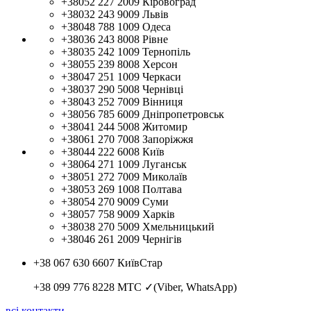
+38052 227 2009
Кіровоград
+38032 243 9009
Львів
+38048 788 1009
Одеса
+38036 243 8008
Рівне
+38035 242 1009
Тернопіль
+38055 239 8008
Херсон
+38047 251 1009
Черкаси
+38037 290 5008
Чернівці
+38043 252 7009
Вінниця
+38056 785 6009
Дніпропетровськ
+38041 244 5008
Житомир
+38061 270 7008
Запоріжжя
+38044 222 6008
Київ
+38064 271 1009
Луганськ
+38051 272 7009
Миколаїв
+38053 269 1008
Полтава
+38054 270 9009
Суми
+38057 758 9009
Харків
+38038 270 5009
Хмельницький
+38046 261 2009
Чернігів
+38 067 630 6607
КиївСтар
+38 099 776 8228
МТС ✓(Viber, WhatsApp)
всі контакти