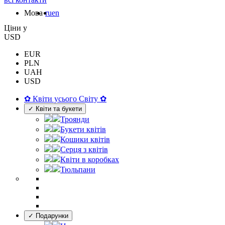
Мова
ru
en
Цiни у
USD
EUR
PLN
UAH
USD
✿ Квіти усього Світу ✿
✓ Квіти та букети
Троянди
Букети квітів
Кошики квітів
Серця з квітів
Квіти в коробках
Тюльпани
✓ Подарунки