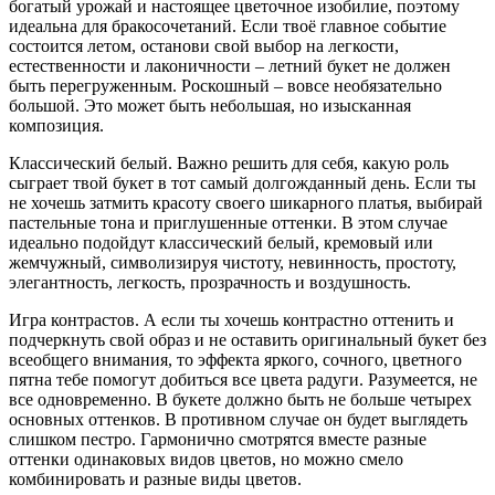
богатый урожай и настоящее цветочное изобилие, поэтому
идеальна для бракосочетаний. Если твоё главное событие
состоится летом, останови свой выбор на легкости,
естественности и лаконичности – летний букет не должен
быть перегруженным. Роскошный – вовсе необязательно
большой. Это может быть небольшая, но изысканная
композиция.
Классический белый. Важно решить для себя, какую роль
сыграет твой букет в тот самый долгожданный день. Если ты
не хочешь затмить красоту своего шикарного платья, выбирай
пастельные тона и приглушенные оттенки. В этом случае
идеально подойдут классический белый, кремовый или
жемчужный, символизируя чистоту, невинность, простоту,
элегантность, легкость, прозрачность и воздушность.
Игра контрастов. А если ты хочешь контрастно оттенить и
подчеркнуть свой образ и не оставить оригинальный букет без
всеобщего внимания, то эффекта яркого, сочного, цветного
пятна тебе помогут добиться все цвета радуги. Разумеется, не
все одновременно. В букете должно быть не больше четырех
основных оттенков. В противном случае он будет выглядеть
слишком пестро. Гармонично смотрятся вместе разные
оттенки одинаковых видов цветов, но можно смело
комбинировать и разные виды цветов.