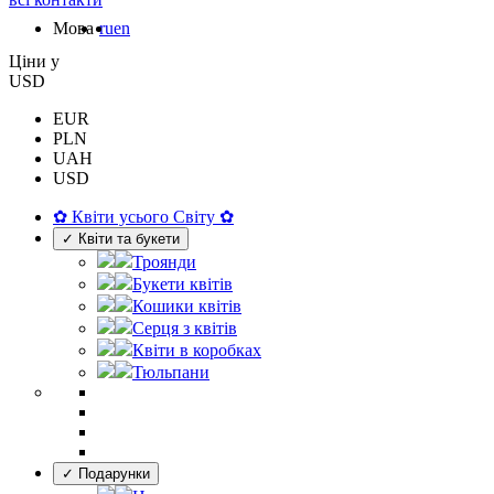
Мова
ru
en
Цiни у
USD
EUR
PLN
UAH
USD
✿ Квіти усього Світу ✿
✓ Квіти та букети
Троянди
Букети квітів
Кошики квітів
Серця з квітів
Квіти в коробках
Тюльпани
✓ Подарунки