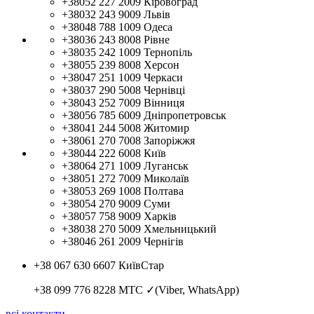
+38052 227 2009
Кіровоград
+38032 243 9009
Львів
+38048 788 1009
Одеса
+38036 243 8008
Рівне
+38035 242 1009
Тернопіль
+38055 239 8008
Херсон
+38047 251 1009
Черкаси
+38037 290 5008
Чернівці
+38043 252 7009
Вінниця
+38056 785 6009
Дніпропетровськ
+38041 244 5008
Житомир
+38061 270 7008
Запоріжжя
+38044 222 6008
Київ
+38064 271 1009
Луганськ
+38051 272 7009
Миколаїв
+38053 269 1008
Полтава
+38054 270 9009
Суми
+38057 758 9009
Харків
+38038 270 5009
Хмельницький
+38046 261 2009
Чернігів
+38 067 630 6607
КиївСтар
+38 099 776 8228
МТС ✓(Viber, WhatsApp)
всі контакти