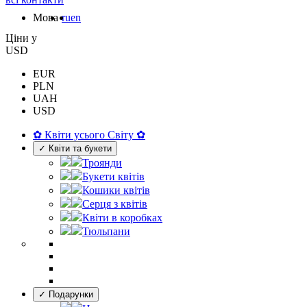
Мова
ru
en
Цiни у
USD
EUR
PLN
UAH
USD
✿ Квіти усього Світу ✿
✓ Квіти та букети
Троянди
Букети квітів
Кошики квітів
Серця з квітів
Квіти в коробках
Тюльпани
✓ Подарунки