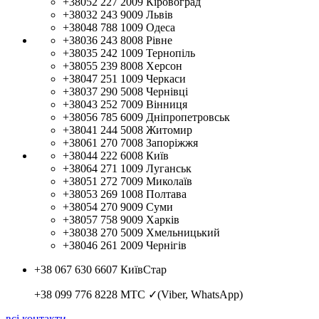
+38052 227 2009
Кіровоград
+38032 243 9009
Львів
+38048 788 1009
Одеса
+38036 243 8008
Рівне
+38035 242 1009
Тернопіль
+38055 239 8008
Херсон
+38047 251 1009
Черкаси
+38037 290 5008
Чернівці
+38043 252 7009
Вінниця
+38056 785 6009
Дніпропетровськ
+38041 244 5008
Житомир
+38061 270 7008
Запоріжжя
+38044 222 6008
Київ
+38064 271 1009
Луганськ
+38051 272 7009
Миколаїв
+38053 269 1008
Полтава
+38054 270 9009
Суми
+38057 758 9009
Харків
+38038 270 5009
Хмельницький
+38046 261 2009
Чернігів
+38 067 630 6607
КиївСтар
+38 099 776 8228
МТС ✓(Viber, WhatsApp)
всі контакти