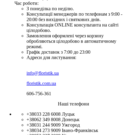
Час роботи:
З понеділка по неділю.
Консультації менеджерів по телефонам з 9:00 -
20:00 без вихідних і святкових днів.
Консультація ONLINE консультанта на сайті
цілодобово.
Замовлення оформлені через корзину
обробляються цілодобово в автоматичному
режимі.
Графік доставок з 7:00 до 23:00
Адреси для листування:
info@floristik.ua
floristik.com.ua
606-756-361
Наші телефони
+38033 228 6008
Луцьк
+38062 349 8008
Донецьк
+38031 244 9009
Ужгород
+38034 273 9009
Івано-Франківськ