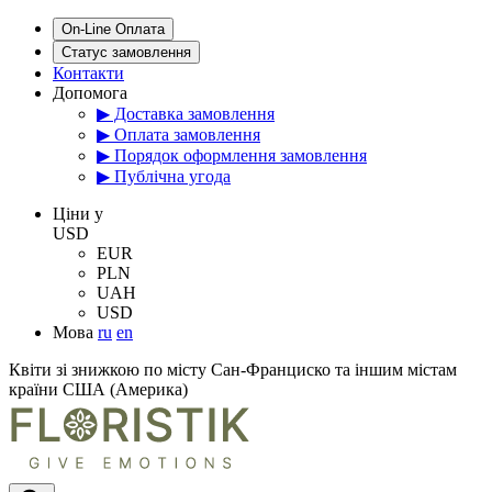
On-Line Оплата
Статус замовлення
Контакти
Допомога
▶ Доставка замовлення
▶ Оплата замовлення
▶ Порядок оформлення замовлення
▶ Публічна угода
Цiни у
USD
EUR
PLN
UAH
USD
Мова
ru
en
Квіти зі знижкою по місту Сан-Франциско та іншим містам
країни США (Америка)