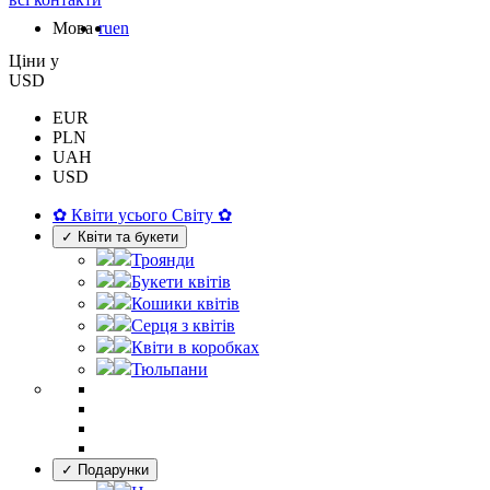
Мова
ru
en
Цiни у
USD
EUR
PLN
UAH
USD
✿ Квіти усього Світу ✿
✓ Квіти та букети
Троянди
Букети квітів
Кошики квітів
Серця з квітів
Квіти в коробках
Тюльпани
✓ Подарунки