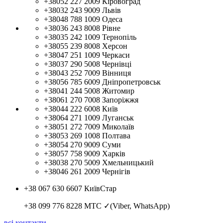
+38052 227 2009
Кіровоград
+38032 243 9009
Львів
+38048 788 1009
Одеса
+38036 243 8008
Рівне
+38035 242 1009
Тернопіль
+38055 239 8008
Херсон
+38047 251 1009
Черкаси
+38037 290 5008
Чернівці
+38043 252 7009
Вінниця
+38056 785 6009
Дніпропетровськ
+38041 244 5008
Житомир
+38061 270 7008
Запоріжжя
+38044 222 6008
Київ
+38064 271 1009
Луганськ
+38051 272 7009
Миколаїв
+38053 269 1008
Полтава
+38054 270 9009
Суми
+38057 758 9009
Харків
+38038 270 5009
Хмельницький
+38046 261 2009
Чернігів
+38 067 630 6607
КиївСтар
+38 099 776 8228
МТС ✓(Viber, WhatsApp)
всі контакти