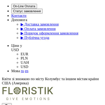
On-Line Оплата
Статус замовлення
Контакти
Допомога
▶ Доставка замовлення
▶ Оплата замовлення
▶ Порядок оформлення замовлення
▶ Публічна угода
Цiни у
USD
EUR
PLN
UAH
USD
Мова
ru
en
Квіти зі знижкою по місту Колумбус та іншим містам країни
США (Америка)