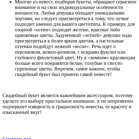
Многие из невест, подбирая букеты, обращают серьезное
внимание и на свои индивидуальные особенности
внешности. Любая девушка обладает уникальными
чертами, но следует присмотреться к тому, что лучше
подходит именно для вашего цветотипа. К примеру, для
озорной «осени» подходят желтые, красные либо
оранжевые цветы. Задумчивой «летней» девушке надо
присмотреться к более ярким цветам, а пастельные
оттенки подойдут нежной «весне». Речь идет о
персиковом, нежно-розовом, с искрами фуксии или
глубокого фиолетовый цвет. Ну а «зимним» красавицам
больше всего понравятся белые, голубые и светло-
сиреневые цветы. Впрочем, самое важное, чтобы
свадебный букет был приятен самой невесте!
Свадебный букет является важнейшим аксессуаром, поэтому
уделите его выбору пристальное внимание, и он непременно
подчеркнет изящность и грациозность невесты, ее красоту и
изысканный вкус!
Смотреть всё...