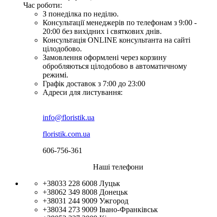
Час роботи:
З понеділка по неділю.
Консультації менеджерів по телефонам з 9:00 -
20:00 без вихідних і святкових днів.
Консультація ONLINE консультанта на сайті
цілодобово.
Замовлення оформлені через корзину
обробляються цілодобово в автоматичному
режимі.
Графік доставок з 7:00 до 23:00
Адреси для листування:
info@floristik.ua
floristik.com.ua
606-756-361
Наші телефони
+38033 228 6008
Луцьк
+38062 349 8008
Донецьк
+38031 244 9009
Ужгород
+38034 273 9009
Івано-Франківськ