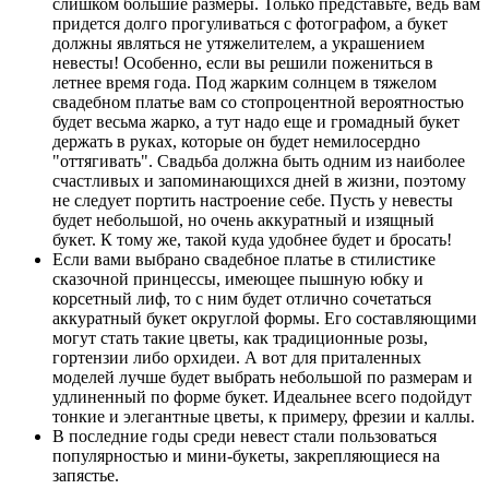
слишком большие размеры. Только представьте, ведь вам
придется долго прогуливаться с фотографом, а букет
должны являться не утяжелителем, а украшением
невесты! Особенно, если вы решили пожениться в
летнее время года. Под жарким солнцем в тяжелом
свадебном платье вам со стопроцентной вероятностью
будет весьма жарко, а тут надо еще и громадный букет
держать в руках, которые он будет немилосердно
"оттягивать". Свадьба должна быть одним из наиболее
счастливых и запоминающихся дней в жизни, поэтому
не следует портить настроение себе. Пусть у невесты
будет небольшой, но очень аккуратный и изящный
букет. К тому же, такой куда удобнее будет и бросать!
Если вами выбрано свадебное платье в стилистике
сказочной принцессы, имеющее пышную юбку и
корсетный лиф, то с ним будет отлично сочетаться
аккуратный букет округлой формы. Его составляющими
могут стать такие цветы, как традиционные розы,
гортензии либо орхидеи. А вот для приталенных
моделей лучше будет выбрать небольшой по размерам и
удлиненный по форме букет. Идеальнее всего подойдут
тонкие и элегантные цветы, к примеру, фрезии и каллы.
В последние годы среди невест стали пользоваться
популярностью и мини-букеты, закрепляющиеся на
запястье.