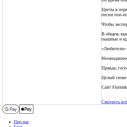
Цветы в перв
песни поп-и
Чтобы экспе
В общем, выя
пышные и кр
«Любители» 
Неожиданнос
Правда, госп
Целый сюжет
Сайт Florist
Смотреть всё.
Про нас
Блог