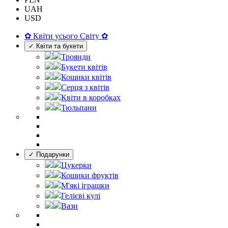
UAH
USD
✿ Квіти усього Світу ✿
✓ Квіти та букети
Троянди
Букети квітів
Кошики квітів
Серця з квітів
Квіти в коробках
Тюльпани
✓ Подарунки
Цукерки
Кошики фруктів
М'які іграшки
Гелієві кулі
Вази