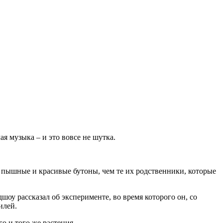
ая музыка – и это вовсе не шутка.
 пышные и красивые бутоны, чем те их родственники, которые
оу рассказал об эксперименте, во время которого он, со
илей.
о и того же растения.