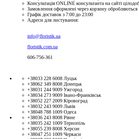
Консультація ONLINE консультанта на сайті цілодо
Замовлення оформлені через корзину обробляються 
Графік доставок з 7:00 до 23:00
Адреси для листування:
info@floristik.ua
floristik.com.ua
606-756-361
+38033 228 6008
Луцьк
+38062 349 8008
Донецьк
+38031 244 9009
Ужгород
+38034 273 9009
Івано-Франківськ
+38052 227 2009
Кіровоград
+38032 243 9009
Львів
+38048 788 1009
Одеса
+38036 243 8008
Рівне
+38035 242 1009
Тернопіль
+38055 239 8008
Херсон
+38047 251 1009
Черкаси