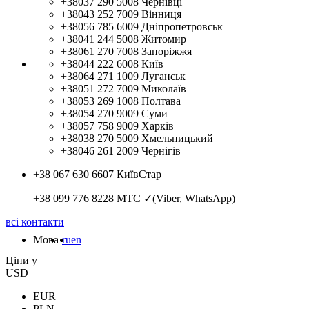
+38037 290 5008
Чернівці
+38043 252 7009
Вінниця
+38056 785 6009
Дніпропетровськ
+38041 244 5008
Житомир
+38061 270 7008
Запоріжжя
+38044 222 6008
Київ
+38064 271 1009
Луганськ
+38051 272 7009
Миколаїв
+38053 269 1008
Полтава
+38054 270 9009
Суми
+38057 758 9009
Харків
+38038 270 5009
Хмельницький
+38046 261 2009
Чернігів
+38 067 630 6607
КиївСтар
+38 099 776 8228
МТС ✓(Viber, WhatsApp)
всі контакти
Мова
ru
en
Цiни у
USD
EUR
PLN