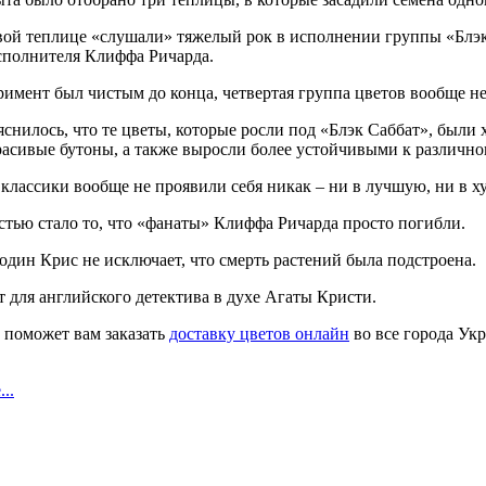
ой теплице «слушали» тяжелый рок в исполнении группы «Блэк С
сполнителя Клиффа Ричарда.
римент был чистым до конца, четвертая группа цветов вообще н
снилось, что те цветы, которые росли под «Блэк Саббат», были 
асивые бутоны, а также выросли более устойчивыми к различног
классики вообще не проявили себя никак – ни в лучшую, ни в х
тью стало то, что «фанаты» Клиффа Ричарда просто погибли.
один Крис не исключает, что смерть растений была подстроена.
 для английского детектива в духе Агаты Кристи.
ik поможет вам заказать
доставку цветов онлайн
во все города Ук
..