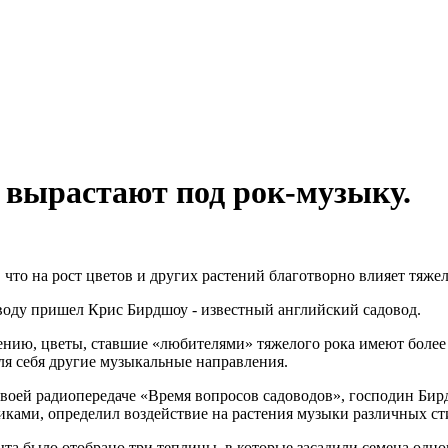
 вырастают под рок-музыку.
 что на рост цветов и других растений благотворно влияет тяжел
воду пришел Крис Бирдшоу - известный английский садовод.
рению, цветы, ставшие «любителями» тяжелого рока имеют более
ля себя другие музыкальные направления.
воей радиопередаче «Время вопросов садоводов», господин Бирдш
иками, определил воздействие на растения музыки различных ст
та было отобрано три теплицы, в которые засадили семена одног