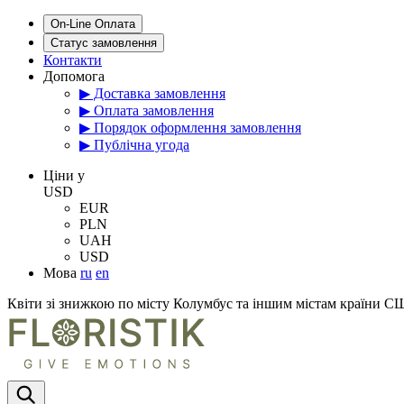
On-Line Оплата
Статус замовлення
Контакти
Допомога
▶ Доставка замовлення
▶ Оплата замовлення
▶ Порядок оформлення замовлення
▶ Публічна угода
Цiни у
USD
EUR
PLN
UAH
USD
Мова
ru
en
Квіти зі знижкою по місту Колумбус та іншим містам країни 