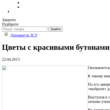
Закрити
Підібрати
Допомогти ЗСУ
Цветы с красивыми бутонами
22.04.2013
Оказывается,
К такому вы
По его заве
«выбрали» д
Выступая в с
своими учен
Во время опы