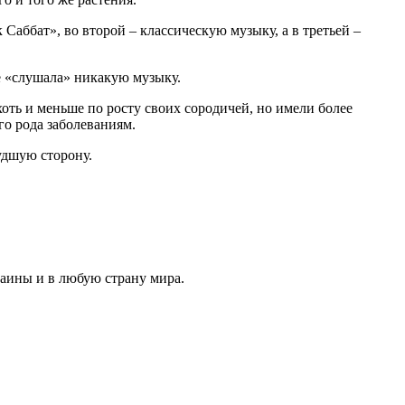
аббат», во второй – классическую музыку, а в третьей –
е «слушала» никакую музыку.
хоть и меньше по росту своих сородичей, но имели более
о рода заболеваниям.
удшую сторону.
раины и в любую страну мира.