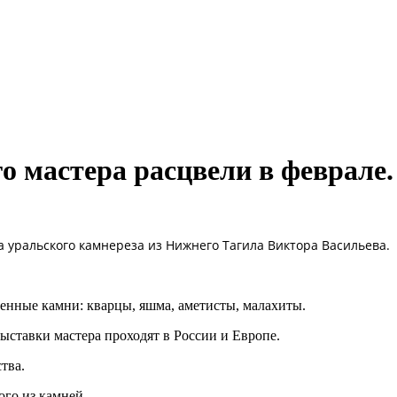
о мастера расцвели в феврале.
 уральского камнереза из Нижнего Тагила Виктора Васильева.
енные камни: кварцы, яшма, аметисты, малахиты.
ыставки мастера проходят в России и Европе.
тва.
ого из камней.