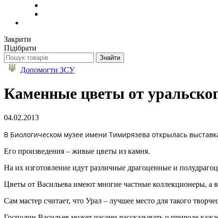
Закрити
Підібрати
Допомогти ЗСУ
Каменные цветы от уральског
04.02.2013
В Биологическом музее имени Тимирязева открылась выставка
Его произведения – живые цветы из камня.
На их изготовление идут различные драгоценные и полудрагоц
Цветы от Васильева имеют многие частные коллекционеры, а в
Сам мастер считает, что Урал – лучшее место для такого творчес
Господин Васильев может часами рассказывать о природе кажд