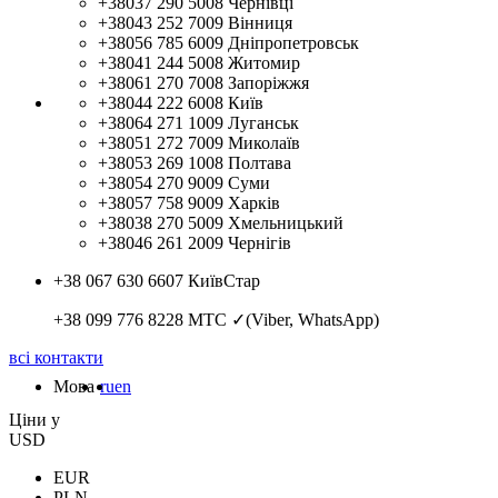
+38037 290 5008
Чернівці
+38043 252 7009
Вінниця
+38056 785 6009
Дніпропетровськ
+38041 244 5008
Житомир
+38061 270 7008
Запоріжжя
+38044 222 6008
Київ
+38064 271 1009
Луганськ
+38051 272 7009
Миколаїв
+38053 269 1008
Полтава
+38054 270 9009
Суми
+38057 758 9009
Харків
+38038 270 5009
Хмельницький
+38046 261 2009
Чернігів
+38 067 630 6607
КиївСтар
+38 099 776 8228
МТС ✓(Viber, WhatsApp)
всі контакти
Мова
ru
en
Цiни у
USD
EUR
PLN