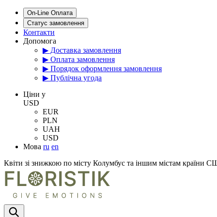
On-Line Оплата
Статус замовлення
Контакти
Допомога
▶ Доставка замовлення
▶ Оплата замовлення
▶ Порядок оформлення замовлення
▶ Публічна угода
Цiни у
USD
EUR
PLN
UAH
USD
Мова
ru
en
Квіти зі знижкою по місту Колумбус та іншим містам країни 