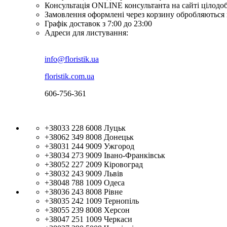
Консультація ONLINE консультанта на сайті цілодо
Замовлення оформлені через корзину обробляються 
Графік доставок з 7:00 до 23:00
Адреси для листування:
info@floristik.ua
floristik.com.ua
606-756-361
+38033 228 6008
Луцьк
+38062 349 8008
Донецьк
+38031 244 9009
Ужгород
+38034 273 9009
Івано-Франківськ
+38052 227 2009
Кіровоград
+38032 243 9009
Львів
+38048 788 1009
Одеса
+38036 243 8008
Рівне
+38035 242 1009
Тернопіль
+38055 239 8008
Херсон
+38047 251 1009
Черкаси