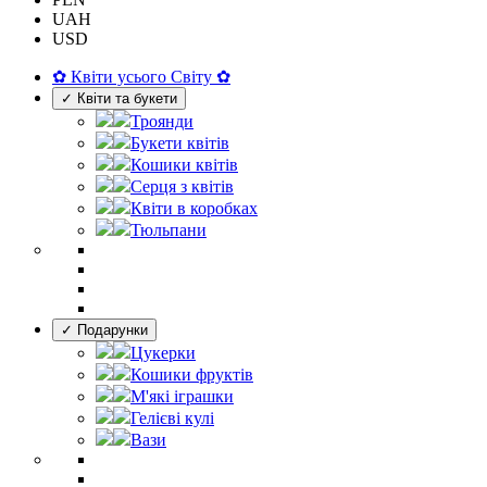
UAH
USD
✿ Квіти усього Світу ✿
✓ Квіти та букети
Троянди
Букети квітів
Кошики квітів
Серця з квітів
Квіти в коробках
Тюльпани
✓ Подарунки
Цукерки
Кошики фруктів
М'які іграшки
Гелієві кулі
Вази