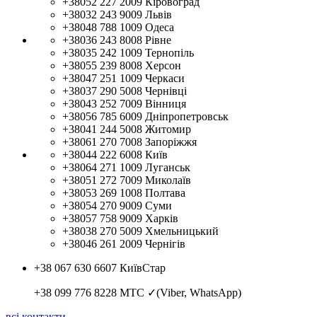
+38052 227 2009
Кіровоград
+38032 243 9009
Львів
+38048 788 1009
Одеса
+38036 243 8008
Рівне
+38035 242 1009
Тернопіль
+38055 239 8008
Херсон
+38047 251 1009
Черкаси
+38037 290 5008
Чернівці
+38043 252 7009
Вінниця
+38056 785 6009
Дніпропетровськ
+38041 244 5008
Житомир
+38061 270 7008
Запоріжжя
+38044 222 6008
Київ
+38064 271 1009
Луганськ
+38051 272 7009
Миколаїв
+38053 269 1008
Полтава
+38054 270 9009
Суми
+38057 758 9009
Харків
+38038 270 5009
Хмельницький
+38046 261 2009
Чернігів
+38 067 630 6607
КиївСтар
+38 099 776 8228
МТС ✓(Viber, WhatsApp)
всі контакти