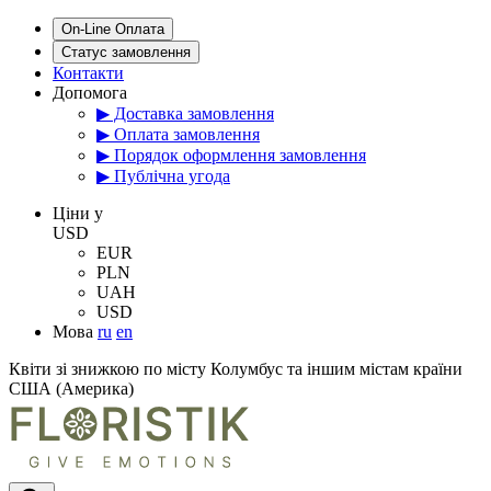
On-Line Оплата
Статус замовлення
Контакти
Допомога
▶ Доставка замовлення
▶ Оплата замовлення
▶ Порядок оформлення замовлення
▶ Публічна угода
Цiни у
USD
EUR
PLN
UAH
USD
Мова
ru
en
Квіти зі знижкою по місту Колумбус та іншим містам країни
США (Америка)