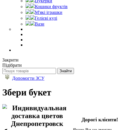
Цукерки
Кошики фруктів
М'які іграшки
Гелієві кулі
Вази
Закрити
Підібрати
Допомогти ЗСУ
Збери букет
Дорогі клієнти!
Якщо Ви не змогли