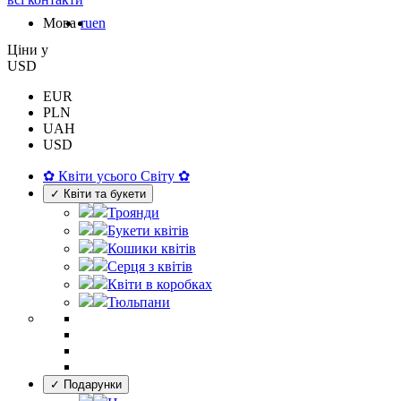
Мова
ru
en
Цiни у
USD
EUR
PLN
UAH
USD
✿ Квіти усього Світу ✿
✓ Квіти та букети
Троянди
Букети квітів
Кошики квітів
Серця з квітів
Квіти в коробках
Тюльпани
✓ Подарунки