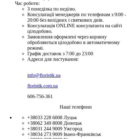
Час роботи:
З понеділка по неділю.
Консультації менеджерів по телефонам з 9:00 -
20:00 без вихідних і святкових днів.
Консультація ONLINE консультанта на сайті
цілодобово.
Замовлення оформлені через корзину
обробляються цілодобово в автоматичному
режимі.
Графік доставок з 7:00 до 23:00
Адреси для листування:
info@floristik.ua
floristik.com.ua
606-756-361
Наші телефони
+38033 228 6008
Луцьк
+38062 349 8008
Донецьк
+38031 244 9009
Ужгород
+38034 273 9009
Івано-Франківськ