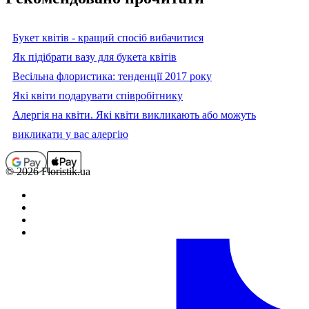
Букет квітів - кращий спосіб вибачитися
Як підібрати вазу для букета квітів
Весільна флористика: тенденції 2017 року
Які квіти подарувати співробітнику
Алергія на квіти. Які квіти викликають або можуть
викликати у вас алергію
© 2026 Floristik.ua