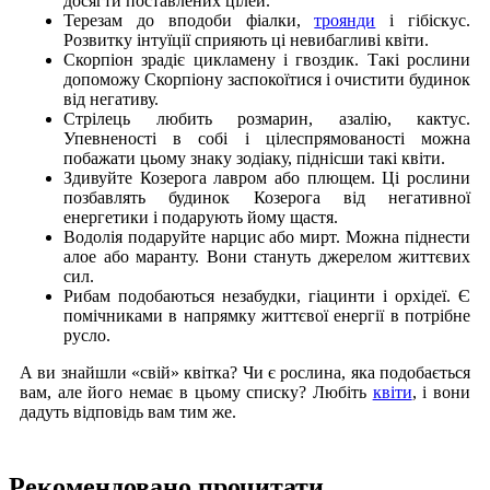
досягти поставлених цілей.
Терезам до вподоби фіалки,
троянди
і гібіскус.
Розвитку інтуїції сприяють ці невибагливі квіти.
Скорпіон зрадіє цикламену і гвоздик. Такі рослини
допоможу Скорпіону заспокоїтися і очистити будинок
від негативу.
Стрілець любить розмарин, азалію, кактус.
Упевненості в собі і цілеспрямованості можна
побажати цьому знаку зодіаку, піднісши такі квіти.
Здивуйте Козерога лавром або плющем. Ці рослини
позбавлять будинок Козерога від негативної
енергетики і подарують йому щастя.
Водолія подаруйте нарцис або мирт. Можна піднести
алое або маранту. Вони стануть джерелом життєвих
сил.
Рибам подобаються незабудки, гіацинти і орхідеї. Є
помічниками в напрямку життєвої енергії в потрібне
русло.
А ви знайшли «свій» квітка? Чи є рослина, яка подобається
вам, але його немає в цьому списку? Любіть
квіти
, і вони
дадуть відповідь вам тим же.
Рекомендовано прочитати