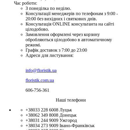
Час роботи:
З понеділка по неділю.
Консультації менеджерів по телефонам з 9:00 -
20:00 без вихідних і святкових днів.
Консультація ONLINE консультанта на сайті
цілодобово.
Замовлення оформлені через корзину
обробляються цілодобово в автоматичному
режимі.
Графік доставок з 7:00 до 23:00
Адреси для листування:
info@floristik.ua
floristik.com.ua
606-756-361
Наші телефони
+38033 228 6008
Луцьк
+38062 349 8008
Донецьк
+38031 244 9009
Ужгород
+38034 273 9009
Івано-Франківськ