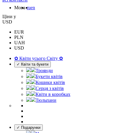
Мова
ru
en
Цiни у
USD
EUR
PLN
UAH
USD
✿ Квіти усього Світу ✿
✓ Квіти та букети
Троянди
Букети квітів
Кошики квітів
Серця з квітів
Квіти в коробках
Тюльпани
✓ Подарунки