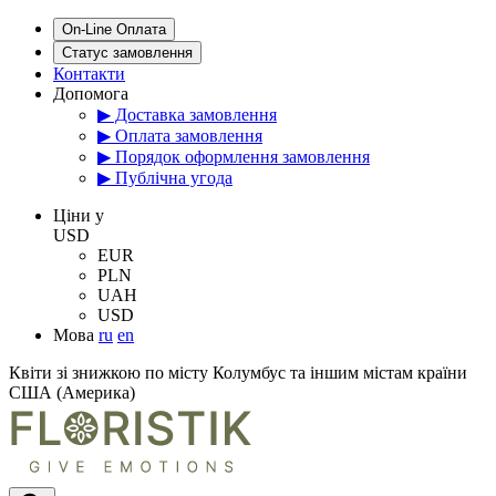
On-Line Оплата
Статус замовлення
Контакти
Допомога
▶ Доставка замовлення
▶ Оплата замовлення
▶ Порядок оформлення замовлення
▶ Публічна угода
Цiни у
USD
EUR
PLN
UAH
USD
Мова
ru
en
Квіти зі знижкою по місту Колумбус та іншим містам країни
США (Америка)