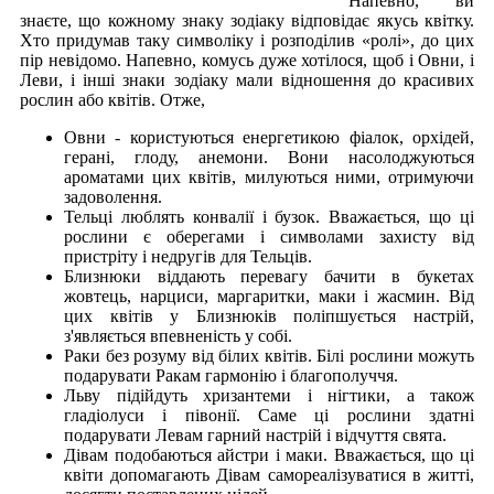
Напевно, ви
знаєте, що кожному знаку зодіаку відповідає якусь квітку.
Хто придумав таку символіку і розподілив «ролі», до цих
пір невідомо. Напевно, комусь дуже хотілося, щоб і Овни, і
Леви, і інші знаки зодіаку мали відношення до красивих
рослин або квітів. Отже,
Овни - користуються енергетикою фіалок, орхідей,
герані, глоду, анемони. Вони насолоджуються
ароматами цих квітів, милуються ними, отримуючи
задоволення.
Тельці люблять конвалії і бузок. Вважається, що ці
рослини є оберегами і символами захисту від
пристріту і недругів для Тельців.
Близнюки віддають перевагу бачити в букетах
жовтець, нарциси, маргаритки, маки і жасмин. Від
цих квітів у Близнюків поліпшується настрій,
з'являється впевненість у собі.
Раки без розуму від білих квітів. Білі рослини можуть
подарувати Ракам гармонію і благополуччя.
Льву підійдуть хризантеми і нігтики, а також
гладіолуси і півонії. Саме ці рослини здатні
подарувати Левам гарний настрій і відчуття свята.
Дівам подобаються айстри і маки. Вважається, що ці
квіти допомагають Дівам самореалізуватися в житті,