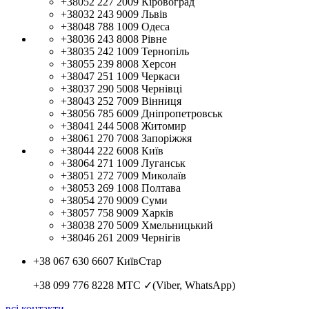
+38052 227 2009
Кіровоград
+38032 243 9009
Львів
+38048 788 1009
Одеса
+38036 243 8008
Рівне
+38035 242 1009
Тернопіль
+38055 239 8008
Херсон
+38047 251 1009
Черкаси
+38037 290 5008
Чернівці
+38043 252 7009
Вінниця
+38056 785 6009
Дніпропетровськ
+38041 244 5008
Житомир
+38061 270 7008
Запоріжжя
+38044 222 6008
Київ
+38064 271 1009
Луганськ
+38051 272 7009
Миколаїв
+38053 269 1008
Полтава
+38054 270 9009
Суми
+38057 758 9009
Харків
+38038 270 5009
Хмельницький
+38046 261 2009
Чернігів
+38 067 630 6607
КиївСтар
+38 099 776 8228
МТС ✓(Viber, WhatsApp)
всі контакти