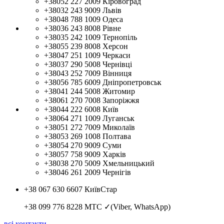
+38052 227 2009
Кіровоград
+38032 243 9009
Львів
+38048 788 1009
Одеса
+38036 243 8008
Рівне
+38035 242 1009
Тернопіль
+38055 239 8008
Херсон
+38047 251 1009
Черкаси
+38037 290 5008
Чернівці
+38043 252 7009
Вінниця
+38056 785 6009
Дніпропетровськ
+38041 244 5008
Житомир
+38061 270 7008
Запоріжжя
+38044 222 6008
Київ
+38064 271 1009
Луганськ
+38051 272 7009
Миколаїв
+38053 269 1008
Полтава
+38054 270 9009
Суми
+38057 758 9009
Харків
+38038 270 5009
Хмельницький
+38046 261 2009
Чернігів
+38 067 630 6607
КиївСтар
+38 099 776 8228
МТС ✓(Viber, WhatsApp)
всі контакти