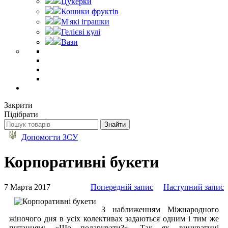
Цукерки
Кошики фруктів
М'які іграшки
Гелієві кулі
Вази
Закрити
Підібрати
Допомогти ЗСУ
Корпоративні букети
7 Марта 2017
Попередній запис
Наступний запис
З наближенням Міжнародного
жіночого дня в усіх колективах задаються одним і тим же
питанням: «Що подарувати?». Так як винуватиці