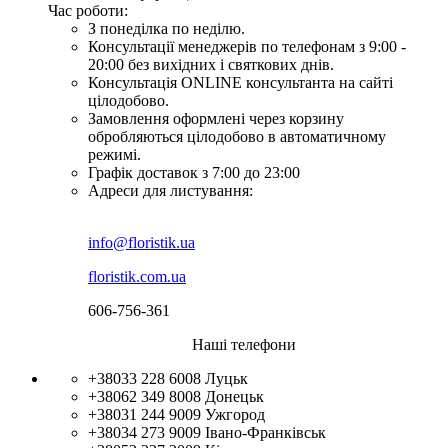
Час роботи:
З понеділка по неділю.
Консультації менеджерів по телефонам з 9:00 -
20:00 без вихідних і святкових днів.
Консультація ONLINE консультанта на сайті
цілодобово.
Замовлення оформлені через корзину
обробляються цілодобово в автоматичному
режимі.
Графік доставок з 7:00 до 23:00
Адреси для листування:
info@floristik.ua
floristik.com.ua
606-756-361
Наші телефони
+38033 228 6008
Луцьк
+38062 349 8008
Донецьк
+38031 244 9009
Ужгород
+38034 273 9009
Івано-Франківськ