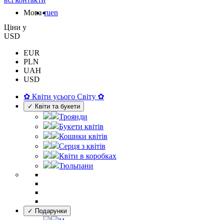
Мова
ru
en
Цiни у
USD
EUR
PLN
UAH
USD
✿ Квіти усього Світу ✿
✓ Квіти та букети
Троянди
Букети квітів
Кошики квітів
Серця з квітів
Квіти в коробках
Тюльпани
✓ Подарунки