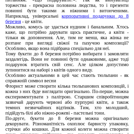
торжества - прекрасна половина людства, то і презенти
повинні бути такими ж ніжними і витонченими.
Наприклад, універсальні
корпоративні подарунки до 8
березня
- це квіти.
Можливо, комусь це здасться нудним і банальним. Хтось
каже, що потрібно дарувати щось практичне, а квіти -
тільки як доповнення. Але, тим не менш, яка жінка не
розтане при вигляді свіжої та пахучою композиції?
Особливо, якщо вона підібрана спеціально для неї.
Тому букети до 8 березня потрібно вибирати і замовляти
заздалегідь. Вони не повинні бути однаковими, адже тоді
подарунок втратить свій сенс. Але цілком допустимо
зупинитися на наборі з квітів одного виду.
Особливо актуальними в цей час стають тюльпани - як
справжній символ весни
Флорист може створити кілька тюльпанових композицій, і
кожна з них буде виглядати оригінально. По-перше, можна
експериментувати з палітрою. Старшим співробітницям
зазвичай дарують червоні або пурпурні квіти, а також
темних незвичайних відтінків. Тим, хто молодший,
підійдуть білі або ніжно-рожеві - пастельні тони.
По-друге, букети до 8 березня можна оригінально
декорувати. Різноманітність охоплює барвисту упаковку,
стрічки або кошики. Для кожної колеги можна створити