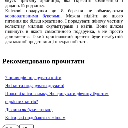
якусь приємну дрібницю, яка скрасить композицію і
додасть їй родзинку.
Квіткові подарунки до 8 березня не обмежуються
корпоративними букетами
. Можна підійти до цього
питання ще більш креативно. І порадувати жіночу частину
колективу милими скульптурами з квітів. Вони цілком
підійдуть в якості самостійного подарунка, а не просто
доповнення. Такий оригінальний презент буде незабутній
для кожної представниці прекрасної статі.
Рекомендовано прочитати
7 приводів подарувати квіти
Які квіти подарувати дружині
Польові квіти взимку. Як здивувати дівчину букетом
рідкісних квітів?
Дівчина як букет троянд
Квіти, які подобаються жінкам