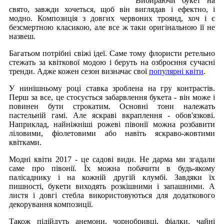
Вибираючи букет на
свято, завжди хочеться, щоб він виглядав і ефектно, і
модно. Композиція з довгих червоних троянд, хоч і є
безсмертною класикою, але все ж таки оригінальною її не
назвеш.
Багатьом потрібні свіжі ідеї. Саме тому флористи ретельно
стежать за квіткової модою і беруть на озброєння сучасні
тренди. Адже кожен сезон визначає свої
популярні квіти
.
У нинішньому році ставка зроблена на гру контрастів.
Перш за все, це стосується забарвлення букета - він може і
повинен бути строкатим. Основні тони належать
пастельній гамі. Але яскраві вкраплення - обов'язкові.
Наприклад, найніжніші рожеві півонії можна розбавити
ліловими, фіолетовими або навіть яскраво-жовтими
квітками.
Модні квіти 2017 - це садові види. Не дарма ми згадали
саме про півонії. Їх можна побачити в будь-якому
палісаднику і на кожній другій клумбі. Завдяки їх
пишності, букети виходять розкішними і запашними. А
листя і довгі стебла використовуються для додаткового
декорування композиції.
Також підійдуть анемони, чорнобривці, фіалки, чайні