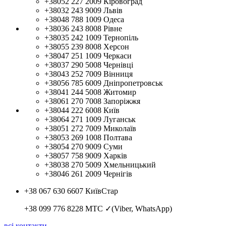
+38052 227 2009
Кіровоград
+38032 243 9009
Львів
+38048 788 1009
Одеса
+38036 243 8008
Рівне
+38035 242 1009
Тернопіль
+38055 239 8008
Херсон
+38047 251 1009
Черкаси
+38037 290 5008
Чернівці
+38043 252 7009
Вінниця
+38056 785 6009
Дніпропетровськ
+38041 244 5008
Житомир
+38061 270 7008
Запоріжжя
+38044 222 6008
Київ
+38064 271 1009
Луганськ
+38051 272 7009
Миколаїв
+38053 269 1008
Полтава
+38054 270 9009
Суми
+38057 758 9009
Харків
+38038 270 5009
Хмельницький
+38046 261 2009
Чернігів
+38 067 630 6607
КиївСтар
+38 099 776 8228
МТС ✓(Viber, WhatsApp)
всі контакти