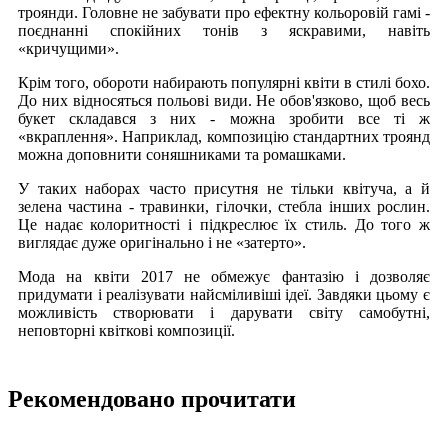
троянди. Головне не забувати про ефектну кольоровій гамі -
поєднанні спокійних тонів з яскравими, навіть
«кричущими».
Крім того, обороти набирають популярні квіти в стилі бохо.
До них відносяться польові види. Не обов'язково, щоб весь
букет складався з них - можна зробити все ті ж
«вкраплення». Наприклад, композицію стандартних троянд
можна доповнити соняшниками та ромашками.
У таких наборах часто присутня не тільки квітуча, а й
зелена частина - травинки, гілочки, стебла інших рослин.
Це надає колоритності і підкреслює їх стиль. До того ж
виглядає дуже оригінально і не «затерто».
Мода на квіти 2017 не обмежує фантазію і дозволяє
придумати і реалізувати найсміливіші ідеї. Завдяки цьому є
можливість створювати і дарувати світу самобутні,
неповторні квіткові композиції.
Рекомендовано прочитати