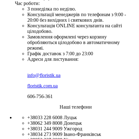
Час роботи:
З понеділка по неділю.
Консультації менеджерів по телефонам з 9:00 -
20:00 без вихідних і святкових днів.
Консультація ONLINE консультанта на сайті
цілодобово.
Замовлення оформлені через корзину
обробляються цілодобово в автоматичному
режимі.
Графік доставок з 7:00 до 23:00
Адреси для листування:
info@floristik.ua
floristik.com.ua
606-756-361
Наші телефони
+38033 228 6008
Луцьк
+38062 349 8008
Донецьк
+38031 244 9009
Ужгород
+38034 273 9009
Івано-Франківськ