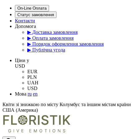
On-Line Оплата
Статус замовлення
Контакти
Допомога
▶ Доставка замовлення
▶ Оплата замовлення
▶ Порядок оформлення замовлення
▶ Публічна угода
Цiни у
USD
EUR
PLN
UAH
USD
Мова
ru
en
Квіти зі знижкою по місту Колумбус та іншим містам країни
США (Америка)