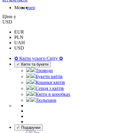
Мова
ru
en
Цiни у
USD
EUR
PLN
UAH
USD
✿ Квіти усього Світу ✿
✓ Квіти та букети
Троянди
Букети квітів
Кошики квітів
Серця з квітів
Квіти в коробках
Тюльпани
✓ Подарунки