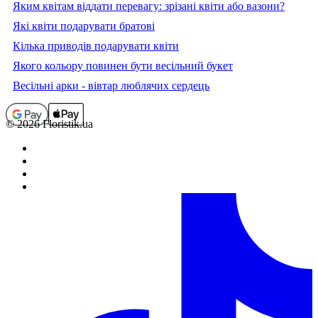
Яким квітам віддати перевагу: зрізані квіти або вазони?
Які квіти подарувати братові
Кілька приводів подарувати квіти
Якого кольору повинен бути весільний букет
Весільні арки - вівтар люблячих сердець
© 2026 Floristik.ua