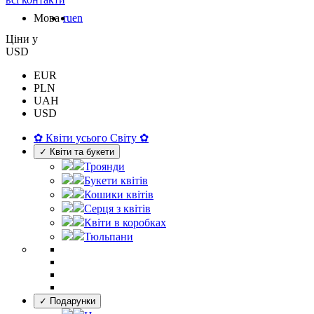
Мова
ru
en
Цiни у
USD
EUR
PLN
UAH
USD
✿ Квіти усього Світу ✿
✓ Квіти та букети
Троянди
Букети квітів
Кошики квітів
Серця з квітів
Квіти в коробках
Тюльпани
✓ Подарунки