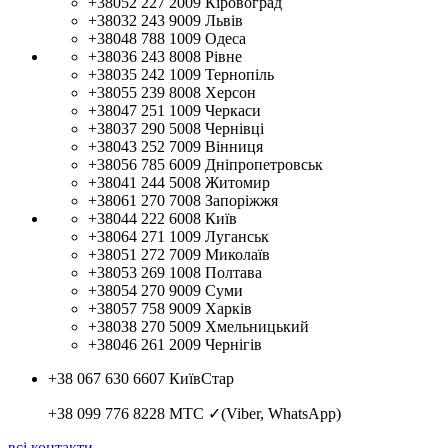
+38052 227 2009
Кіровоград
+38032 243 9009
Львів
+38048 788 1009
Одеса
+38036 243 8008
Рівне
+38035 242 1009
Тернопіль
+38055 239 8008
Херсон
+38047 251 1009
Черкаси
+38037 290 5008
Чернівці
+38043 252 7009
Вінниця
+38056 785 6009
Дніпропетровськ
+38041 244 5008
Житомир
+38061 270 7008
Запоріжжя
+38044 222 6008
Київ
+38064 271 1009
Луганськ
+38051 272 7009
Миколаїв
+38053 269 1008
Полтава
+38054 270 9009
Суми
+38057 758 9009
Харків
+38038 270 5009
Хмельницький
+38046 261 2009
Чернігів
+38 067 630 6607
КиївСтар
+38 099 776 8228
МТС ✓(Viber, WhatsApp)
всі контакти