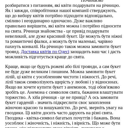
Починаємо
розбиратися з питанням, які квіти подарувати на річницю.
Як і завжди, співробітники нашої компанії стверджують,
що до вибору квітів потрібно підходити відповідально,
сміливо і неординарно одночасно. Дуже важливо
правильно вирішити, які квіти можна і потрібно підносити
на свята. Річниця знайомства - це привід подарувати
невеликий, але дуже красивий букет. Це можуть бути ніжні
та романтичні фіалки, а можуть бути маленькі, чарівно
пахнуть конвалії. На річницю також можна замовити букет
троянд.
Доставка квітів по Одесі
заощадить ваш час і дасть
можливість підготується краще до свята.
Краще, якщо це будуть рожеві або білі троянди, а сам букет
не буде дуже великим і пишним. Можна замовити букет
лілій, ці квіти є уособленням чистоти і ніжності. До речі,
лілії також символізують щирість у любові і у відносинах.
Якщо ви хочете купити букет з анемонов, тоді обов'язково
зробіть це. Анемона є символом свята, бажання влаштувати
торжество. А хіба річниця - це не привід? А ось замовити
букет гарденій - значить підкреслити своє захоплення
жіночою красою та вишуканістю. До речі, зверніть увагу на
гвоздики. Ці квіти досить часто дарують на різні свята.
Гвоздика - квітка-символ багатьох почуттів і бажань. Вона
уособлює і жіночність, і ніжність, і вірність. Що може бути