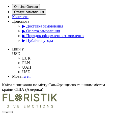
On-Line Оплата
Статус замовлення
Контакти
Допомога
▶ Доставка замовлення
▶ Оплата замовлення
▶ Порядок оформлення замовлення
▶ Публічна угода
Цiни у
USD
EUR
PLN
UAH
USD
Мова
ru
en
Квіти зі знижкою по місту Сан-Франциско та іншим містам
країни США (Америка)