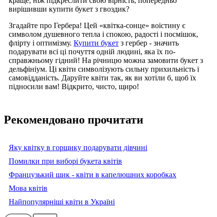
краще, ніж підкреслити свою вірність, попередньо
вирішивши купити букет з гвоздик?
Згадайте про Гербера! Цей «квітка-сонце» воістину є
символом душевного тепла і спокою, радості і посмішок,
флірту і оптимізму.
Купити букет
з гербер - значить
подарувати всі ці почуття одній людині, яка їх по-
справжньому гідний! На річницю можна замовити букет з
дельфініум. Ці квіти символізують сильну прихильність і
самовідданість. Даруйте квіти так, як ви хотіли б, щоб їх
підносили вам! Відкрито, чисто, щиро!
Рекомендовано прочитати
Яку квітку в горщику подарувати дівчині
Помилки при виборі букета квітів
Французький шик - квіти в капелюшних коробках
Мова квітів
Найпопулярніші квіти в Україні