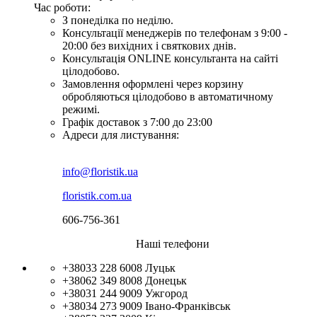
Час роботи:
З понеділка по неділю.
Консультації менеджерів по телефонам з 9:00 -
20:00 без вихідних і святкових днів.
Консультація ONLINE консультанта на сайті
цілодобово.
Замовлення оформлені через корзину
обробляються цілодобово в автоматичному
режимі.
Графік доставок з 7:00 до 23:00
Адреси для листування:
info@floristik.ua
floristik.com.ua
606-756-361
Наші телефони
+38033 228 6008
Луцьк
+38062 349 8008
Донецьк
+38031 244 9009
Ужгород
+38034 273 9009
Івано-Франківськ