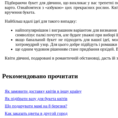
Підбираючи букет для дівчини, що викликає у вас трепетні по
варто. Ознайомтеся з «азбукою» цих прекрасних рослин. Квіт
вручення букета.
Найбільш вдалі ідеї для такого випадку:
найпопулярнішим і виграшним варіантом для визнання в
символізує палкі почуття, але будьте уважні при виборі ї
якщо банальний букет не підходить для вашої ідеї, м
хитромудрий узор. Для цього добре підійдуть і ромашки 
ще одним чудовим рішенням стане придбання орхідей. В
Квіти дівчині, подаровані в романтичній обстановці, дасть їй 
Рекомендовано прочитати
Як замовити доставку квітів в іншу країну
Як підібрати вазу для букета квітів
Що подарувати мамі на 8 березня?
Как заказать цветы в другой город