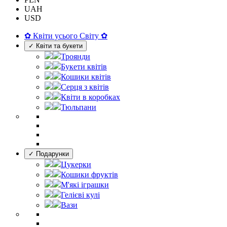
UAH
USD
✿ Квіти усього Світу ✿
✓ Квіти та букети
Троянди
Букети квітів
Кошики квітів
Серця з квітів
Квіти в коробках
Тюльпани
✓ Подарунки
Цукерки
Кошики фруктів
М'які іграшки
Гелієві кулі
Вази