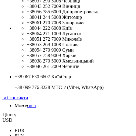
+38037 290 5008
Чернівці
+38043 252 7009
Вінниця
+38056 785 6009
Дніпропетровськ
+38041 244 5008
Житомир
+38061 270 7008
Запоріжжя
+38044 222 6008
Київ
+38064 271 1009
Луганськ
+38051 272 7009
Миколаїв
+38053 269 1008
Полтава
+38054 270 9009
Суми
+38057 758 9009
Харків
+38038 270 5009
Хмельницький
+38046 261 2009
Чернігів
+38 067 630 6607
КиївСтар
+38 099 776 8228
МТС ✓(Viber, WhatsApp)
всі контакти
Мова
ru
en
Цiни у
USD
EUR
PLN