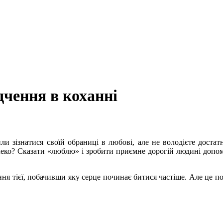
дчення в коханні
ли зізнатися своїй обраниці в любові, але не володієте достат
леко? Сказати «люблю» і зробити приємне дорогій людині доп
ення тієї, побачивши яку серце починає битися частіше. Але це 