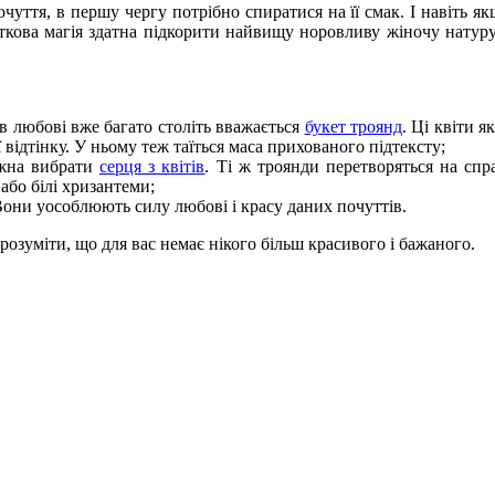
чуття, в першу чергу потрібно спиратися на її смак. І навіть 
кова магія здатна підкорити найвищу норовливу жіночу натуру і
 любові вже багато століть вважається
букет троянд
. Ці квіти я
ї відтінку. У ньому теж таїться маса прихованого підтексту;
ожна вибрати
серця з квітів
. Ті ж троянди перетворяться на сп
або білі хризантеми;
они уособлюють силу любові і красу даних почуттів.
зрозуміти, що для вас немає нікого більш красивого і бажаного.