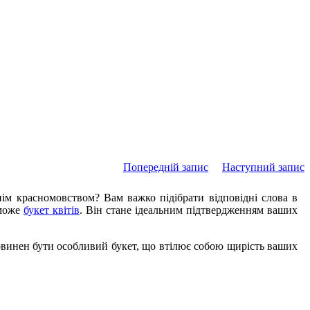
Попередній запис
Наступний запис
нім красномовством? Вам важко підібрати відповідні слова в
оможе
букет квітів
. Він стане ідеальним підтвердженням ваших
повинен бути особливий букет, що втілює собою щирість ваших