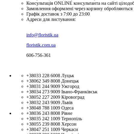
Консультація ONLINE консультанта на сайті цілодо
Замовлення оформлені через корзину обробляються 
Графік доставок з 7:00 до 23:00
Адреси для листування:
info@floristik.ua
floristik.com.ua
606-756-361
+38033 228 6008
Луцьк
+38062 349 8008
Донецьк
+38031 244 9009
Ужгород
+38034 273 9009
Івано-Франківськ
+38052 227 2009
Кіровоград
+38032 243 9009
Львів
+38048 788 1009
Одеса
+38036 243 8008
Рівне
+38035 242 1009
Тернопіль
+38055 239 8008
Херсон
+38047 251 1009
Черкаси