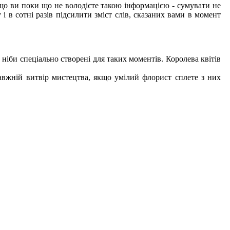
якщо ви поки що не володієте такою інформацією - сумувати не
 в сотні разів підсилити зміст слів, сказаних вами в момент
к ніби спеціально створені для таких моментів. Королева квітів
равжній витвір мистецтва, якщо умілий флорист сплете з них