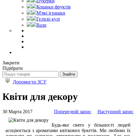
Цукерки
Кошики фруктів
М'які іграшки
Гелієві кулі
Вази
Закрити
Підібрати
Допомогти ЗСУ
Квіти для декору
30 Марта 2017
Попередній запис
Наступний запис
Будь-яке свято у більшості людей
асоціюється з ароматами квіткових букетів. Ми любимо їх
дарувати чи, навпаки, отримувати в подарунок. Але ось