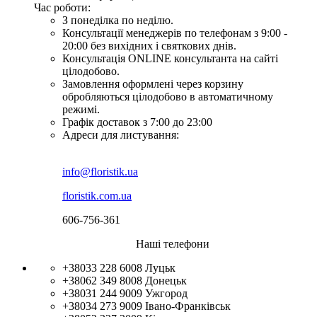
Час роботи:
З понеділка по неділю.
Консультації менеджерів по телефонам з 9:00 -
20:00 без вихідних і святкових днів.
Консультація ONLINE консультанта на сайті
цілодобово.
Замовлення оформлені через корзину
обробляються цілодобово в автоматичному
режимі.
Графік доставок з 7:00 до 23:00
Адреси для листування:
info@floristik.ua
floristik.com.ua
606-756-361
Наші телефони
+38033 228 6008
Луцьк
+38062 349 8008
Донецьк
+38031 244 9009
Ужгород
+38034 273 9009
Івано-Франківськ