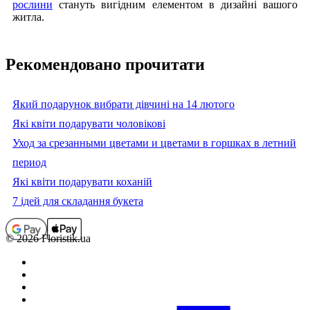
рослини
стануть вигідним елементом в дизайні вашого
житла.
Рекомендовано прочитати
Який подарунок вибрати дівчині на 14 лютого
Які квіти подарувати чоловікові
Уход за срезанными цветами и цветами в горшках в летний
период
Які квіти подарувати коханій
7 ідей для складання букета
© 2026 Floristik.ua