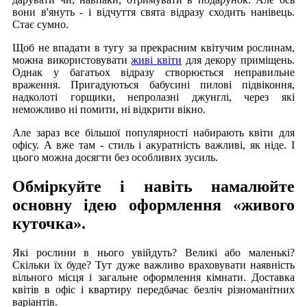
вони в'януть - і відчуття свята відразу сходить нанівець.
Стає сумно.
Щоб не впадати в тугу за прекрасним квітучим рослинам,
можна використовувати
живі квіти
для декору приміщень.
Однак у багатьох відразу створюється неправильне
враження. Пригадуються бабусині пилові підвіконня,
надколоті горщики, непролазні джунглі, через які
неможливо ні помити, ні відкрити вікно.
Але зараз все більшої популярності набирають квіти для
офісу. А вже там - стиль і акуратність важливі, як ніде. І
цього можна досягти без особливих зусиль.
Обміркуйте і навіть намалюйте
основну ідею оформлення «живого
куточка».
Які рослини в нього увійдуть? Великі або маленькі?
Скільки їх буде? Тут дуже важливо враховувати наявність
вільного місця і загальне оформлення кімнати. Доставка
квітів в офіс і квартиру передбачає безліч різноманітних
варіантів.