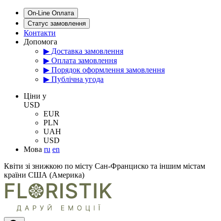
On-Line Оплата
Статус замовлення
Контакти
Допомога
▶ Доставка замовлення
▶ Оплата замовлення
▶ Порядок оформлення замовлення
▶ Публічна угода
Цiни у
USD
EUR
PLN
UAH
USD
Мова
ru
en
Квіти зі знижкою по місту Сан-Франциско та іншим містам
країни США (Америка)