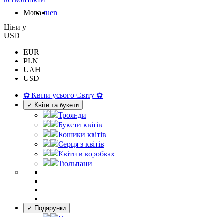
Мова
ru
en
Цiни у
USD
EUR
PLN
UAH
USD
✿ Квіти усього Світу ✿
✓ Квіти та букети
Троянди
Букети квітів
Кошики квітів
Серця з квітів
Квіти в коробках
Тюльпани
✓ Подарунки