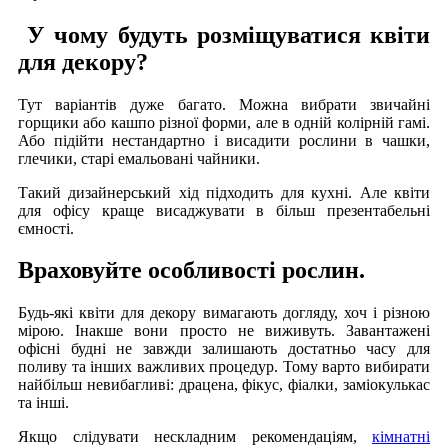
У чому будуть розміщуватися квіти
для декору?
Тут варіантів дуже багато. Можна вибрати звичайні
горщики або кашпо різної форми, але в одній колірній гамі.
Або підійти нестандартно і висадити рослини в чашки,
глечики, старі емальовані чайники.
Такий дизайнерський хід підходить для кухні. Але квіти
для офісу краще висаджувати в більш презентабельні
ємності.
Враховуйте особливості рослин.
Будь-які квіти для декору вимагають догляду, хоч і різною
мірою. Інакше вони просто не виживуть. Завантажені
офісні будні не завжди залишають достатньо часу для
поливу та інших важливих процедур. Тому варто вибирати
найбільш невибагливі: драцена, фікус, фіалки, заміокулькас
та інші.
Якщо слідувати нескладним рекомендаціям,
кімнатні