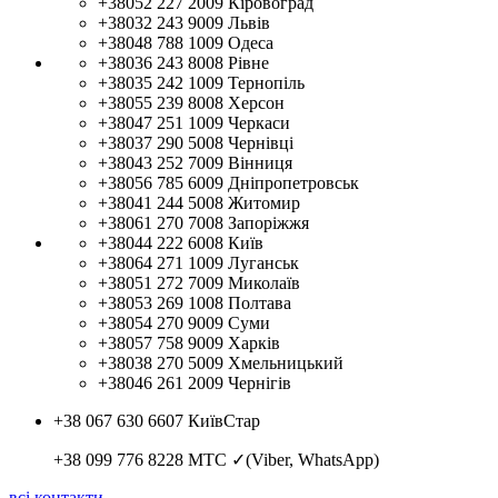
+38052 227 2009
Кіровоград
+38032 243 9009
Львів
+38048 788 1009
Одеса
+38036 243 8008
Рівне
+38035 242 1009
Тернопіль
+38055 239 8008
Херсон
+38047 251 1009
Черкаси
+38037 290 5008
Чернівці
+38043 252 7009
Вінниця
+38056 785 6009
Дніпропетровськ
+38041 244 5008
Житомир
+38061 270 7008
Запоріжжя
+38044 222 6008
Київ
+38064 271 1009
Луганськ
+38051 272 7009
Миколаїв
+38053 269 1008
Полтава
+38054 270 9009
Суми
+38057 758 9009
Харків
+38038 270 5009
Хмельницький
+38046 261 2009
Чернігів
+38 067 630 6607
КиївСтар
+38 099 776 8228
МТС ✓(Viber, WhatsApp)
всі контакти