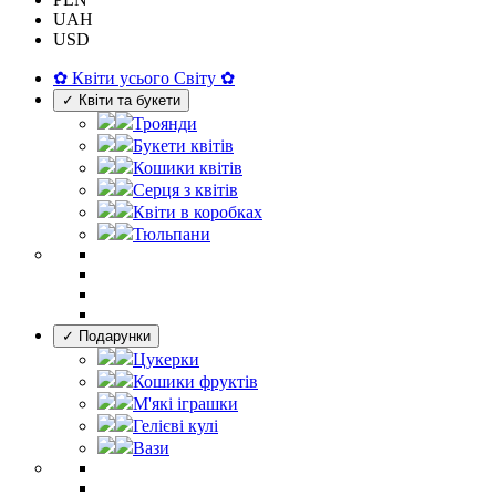
UAH
USD
✿ Квіти усього Світу ✿
✓ Квіти та букети
Троянди
Букети квітів
Кошики квітів
Серця з квітів
Квіти в коробках
Тюльпани
✓ Подарунки
Цукерки
Кошики фруктів
М'які іграшки
Гелієві кулі
Вази