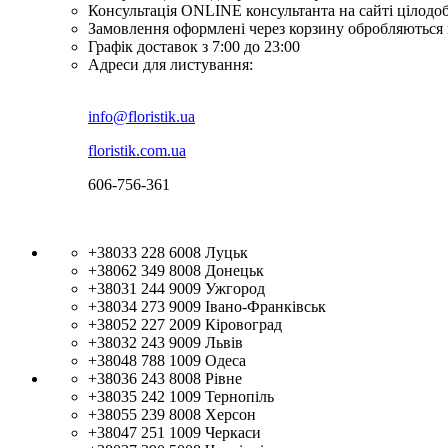
Консультація ONLINE консультанта на сайті цілодо
Замовлення оформлені через корзину обробляються 
Графік доставок з 7:00 до 23:00
Адреси для листування:
info@floristik.ua
floristik.com.ua
606-756-361
+38033 228 6008
Луцьк
+38062 349 8008
Донецьк
+38031 244 9009
Ужгород
+38034 273 9009
Івано-Франківськ
+38052 227 2009
Кіровоград
+38032 243 9009
Львів
+38048 788 1009
Одеса
+38036 243 8008
Рівне
+38035 242 1009
Тернопіль
+38055 239 8008
Херсон
+38047 251 1009
Черкаси