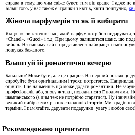
справа в тому, що чим свіже букет, тим він краще. І адже не к
Більш того, у нас також є іграшки з квітів, квіти поштучно,
кв
Жіноча парфумерія та як її вибирати
Якщо чоловік точно знає, який парфум потрібно подарувати, 
«Chanel», «Gucci» і т.д. При цьому, залишиться шанс, що под
виборі. На нашому сайті представлена найкраща і найпопу
пошуках бажаного.
Влаштуй їй романтично вечерю
Банально? Може бути, але це працює. На перший погляд це дуже
спробуйте бути оригінальним і трохи потратьтесь. Наприклад,
оцінить. І це найменше, що може додати романтики. Не забудь
професіоналів або, знову ж таки, порадитися з її подругами. Не
шампанського (з цим теж не потрібно старатися). Ну і звичай
великий вибір самих різних солодощів і тортів. Ми з радістю 
терміни. І пам'ятайте, дарувати подарунки, увагу і любов своє
Рекомендовано прочитати