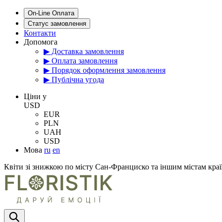
On-Line Оплата
Статус замовлення
Контакти
Допомога
▶ Доставка замовлення
▶ Оплата замовлення
▶ Порядок оформлення замовлення
▶ Публічна угода
Цiни у
USD
EUR
PLN
UAH
USD
Мова
ru
en
Квіти зі знижкою по місту Сан-Франциско та іншим містам кр