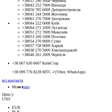
+38037 290 5008
Чернівці
+38043 252 7009
Вінниця
+38056 785 6009
Дніпропетровськ
+38041 244 5008
Житомир
+38061 270 7008
Запоріжжя
+38044 222 6008
Київ
+38064 271 1009
Луганськ
+38051 272 7009
Миколаїв
+38053 269 1008
Полтава
+38054 270 9009
Суми
+38057 758 9009
Харків
+38038 270 5009
Хмельницький
+38046 261 2009
Чернігів
+38 067 630 6607
КиївСтар
+38 099 776 8228
МТС ✓(Viber, WhatsApp)
всі контакти
Мова
ru
en
Цiни у
USD
EUR
PLN