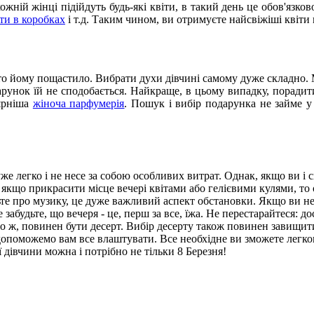
ожній жінці підійдуть будь-які квіти, в такий день це обов'язко
іти в коробках
і т.д. Таким чином, ви отримуєте найсвіжіші квіти в
то йому пощастило. Вибрати духи дівчині самому дуже складно.
арунок їй не сподобається. Найкраще, в цьому випадку, порадит
лярніша
жіноча парфумерія
. Пошук і вибір подарунка не займе у 
 легко і не несе за собою особливих витрат. Однак, якщо ви і сп
 якщо прикрасити місце вечері квітами або гелієвими кулями, то 
те про музику, це дуже важливий аспект обстановки. Якщо ви не 
 забудьте, що вечеря - це, перш за все, їжа. Не перестарайтеся: д
но ж, повинен бути десерт. Вибір десерту також повинен завищит
допоможемо вам все влаштувати. Все необхідне ви зможете легкона
ї дівчини можна і потрібно не тільки 8 Березня!