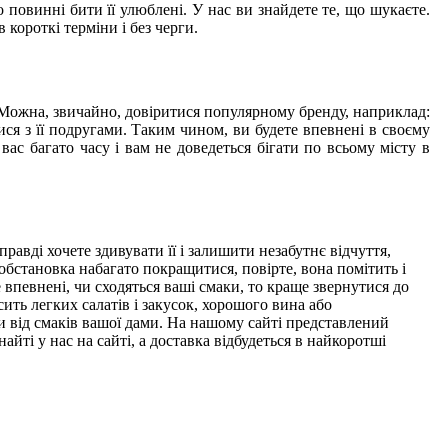
во повинні бити її улюблені. У нас ви знайдете те, що шукаєте.
 короткі терміни і без черги.
 Можна, звичайно, довіритися популярному бренду, наприклад:
ися з її подругами. Таким чином, ви будете впевнені в своєму
вас багато часу і вам не доведеться бігати по всьому місту в
равді хочете здивувати її і залишити незабутнє відчуття,
обстановка набагато покращитися, повірте, вона помітить і
впевнені, чи сходяться ваші смаки, то краще звернутися до
осить легких салатів і закусок, хорошого вина або
и від смаків вашої дами. На нашому сайті представлений
йті у нас на сайті, а доставка відбудеться в найкоротші