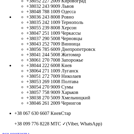
+38052 227 2009
Кировоград
+38032 243 9009
Львов
+38048 788 1009
Одесса
+38036 243 8008
Ровно
+38035 242 1009
Тернополь
+38055 239 8008
Херсон
+38047 251 1009
Черкассы
+38037 290 5008
Черновцы
+38043 252 7009
Винница
+38056 785 6009
Днепропетровск
+38041 244 5008
Житомир
+38061 270 7008
Запорожье
+38044 222 6008
Киев
+38064 271 1009
Луганск
+38051 272 7009
Николаев
+38053 269 1008
Полтава
+38054 270 9009
Сумы
+38057 758 9009
Харьков
+38038 270 5009
Хмельницкий
+38046 261 2009
Чернигов
+38 067 630 6607
КиевСтар
+38 099 776 8228
МТС ✓(Viber, WhatsApp)
все контакты