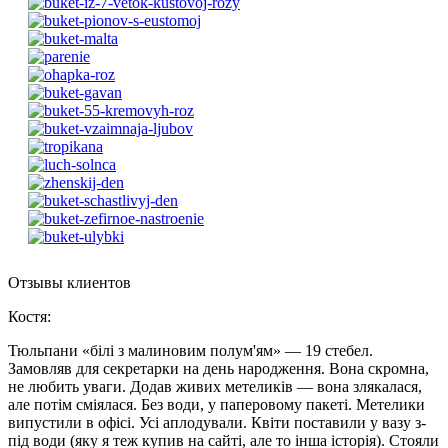
Отзывы клиентов
Костя
:
Тюльпани «білі з малиновим полум'ям» — 19 стебел.
Замовляв для секретарки на день народження. Вона скромна,
не любить уваги. Додав живих метеликів — вона злякалася,
але потім сміялася. Без води, у паперовому пакеті. Метелики
випустили в офісі. Усі аплодували. Квіти поставили у вазу з-
під води (яку я теж купив на сайті, але то інша історія). Стояли