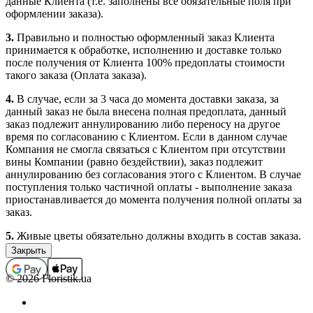
данные Клиента (т.е. заполнены все обязательные поля при
оформлении заказа).
3.
Правильно и полностью оформленный заказ Клиента
принимается к обработке, исполнению и доставке только
после получения от Клиента 100% предоплаты стоимости
такого заказа (Оплата заказа).
4.
В случае, если за 3 часа до момента доставки заказа, за
данный заказ не была внесена полная предоплата, данный
заказ подлежит аннулированию либо переносу на другое
время по согласованию с Клиентом. Если в данном случае
Компания не смогла связаться с Клиентом при отсутствии
вины Компании (равно бездействии), заказ подлежит
аннулированию без согласования этого с Клиентом. В случае
поступления только частичной оплаты - выполнение заказа
приостанавливается до момента получения полной оплаты за
заказ.
5.
Живые цветы обязательно должны входить в состав заказа.
Заказы, которые не содержат в своем составе цветочной
продукции (срезанные живые и комнатные цветы), не
принимаются, а ошибочно принятые подлежат
© 2026 Floristik.ua
аннулированию (с возвратом средств, если заказ был оплачен).
В отдельных случаях выполнение заказов, которые не
содержат в своем составе цветочной продукции, возможно