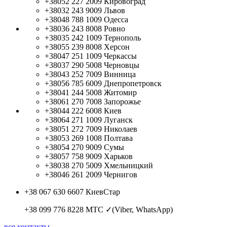
+38052 227 2009
Кировоград
+38032 243 9009
Львов
+38048 788 1009
Одесса
+38036 243 8008
Ровно
+38035 242 1009
Тернополь
+38055 239 8008
Херсон
+38047 251 1009
Черкассы
+38037 290 5008
Черновцы
+38043 252 7009
Винница
+38056 785 6009
Днепропетровск
+38041 244 5008
Житомир
+38061 270 7008
Запорожье
+38044 222 6008
Киев
+38064 271 1009
Луганск
+38051 272 7009
Николаев
+38053 269 1008
Полтава
+38054 270 9009
Сумы
+38057 758 9009
Харьков
+38038 270 5009
Хмельницкий
+38046 261 2009
Чернигов
+38 067 630 6607
КиевСтар
+38 099 776 8228
МТС ✓(Viber, WhatsApp)
все контакты