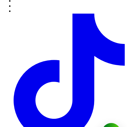
только по предварительному согласованию с менеджером.
6.
Полностью оформленным и принятым к выполнению,
считается заказ со статусом “Оплачен”.
Обработка заказов.
1.
Каждому заказу присваивается определенный статус,
который свидетельствует о том на какой стадии оформления
или выполнения находится заказ в данный момент времени.
2.
Статусы заказов изменяются круглосуточно в
автоматическом режиме. В связи с большой нагрузкой,
статусы заказов на 14 февраля, 8 марта, 12 мая, новый год
изменяются в течение 48 часов с момента установленной даты
его исполнения.
3.
Непосредственное комплектование заказа выполняется за
несколько часов до указанного клиентом времени доставки,
если заказ был полностью оформлен, оплачен и принят в
работу.
4.
Клиент может изменять любую информационную часть