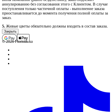
аннулированию без согласования этого с Клиентом. В случае
поступления только частичной оплаты - выполнение заказа
приостанавливается до момента получения полной оплаты за
заказ.
5.
Живые цветы обязательно должны входить в состав заказа.
Заказы, которые не содержат в своем составе цветочной
продукции (срезанные живые и комнатные цветы), не
принимаются, а ошибочно принятые подлежат
© 2026 Floristik.ua
аннулированию (с возвратом средств, если заказ был оплачен).
В отдельных случаях выполнение заказов, которые не
содержат в своем составе цветочной продукции, возможно
только по предварительному согласованию с менеджером.
6.
Полностью оформленным и принятым к выполнению,
считается заказ со статусом “Оплачен”.
Обработка заказов.
1.
Каждому заказу присваивается определенный статус,
который свидетельствует о том на какой стадии оформления
или выполнения находится заказ в данный момент времени.