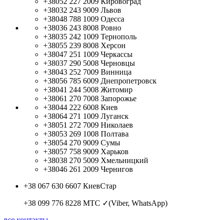
+38052 227 2009
Кировоград
+38032 243 9009
Львов
+38048 788 1009
Одесса
+38036 243 8008
Ровно
+38035 242 1009
Тернополь
+38055 239 8008
Херсон
+38047 251 1009
Черкассы
+38037 290 5008
Черновцы
+38043 252 7009
Винница
+38056 785 6009
Днепропетровск
+38041 244 5008
Житомир
+38061 270 7008
Запорожье
+38044 222 6008
Киев
+38064 271 1009
Луганск
+38051 272 7009
Николаев
+38053 269 1008
Полтава
+38054 270 9009
Сумы
+38057 758 9009
Харьков
+38038 270 5009
Хмельницкий
+38046 261 2009
Чернигов
+38 067 630 6607
КиевСтар
+38 099 776 8228
МТС ✓(Viber, WhatsApp)
все контакты