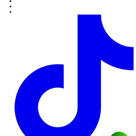
только по предварительному согласованию с менеджером.
6.
Полностью оформленным и принятым к выполнению,
считается заказ со статусом “Оплачен”.
Обработка заказов.
1.
Каждому заказу присваивается определенный статус,
который свидетельствует о том на какой стадии оформления
или выполнения находится заказ в данный момент времени.
2.
Статусы заказов изменяются круглосуточно в
автоматическом режиме. В связи с большой нагрузкой,
статусы заказов на 14 февраля, 8 марта, 12 мая, новый год
изменяются в течение 48 часов с момента установленной даты
его исполнения.
3.
Непосредственное комплектование заказа выполняется за
несколько часов до указанного клиентом времени доставки,
если заказ был полностью оформлен, оплачен и принят в
работу.
4.
Клиент может изменять любую информационную часть