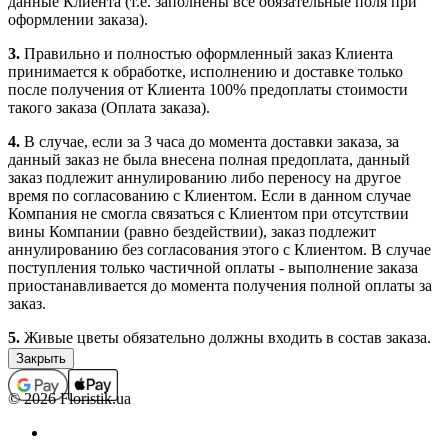
данные Клиента (т.е. заполнены все обязательные поля при
оформлении заказа).
3.
Правильно и полностью оформленный заказ Клиента
принимается к обработке, исполнению и доставке только
после получения от Клиента 100% предоплаты стоимости
такого заказа (Оплата заказа).
4.
В случае, если за 3 часа до момента доставки заказа, за
данный заказ не была внесена полная предоплата, данный
заказ подлежит аннулированию либо переносу на другое
время по согласованию с Клиентом. Если в данном случае
Компания не смогла связаться с Клиентом при отсутствии
вины Компании (равно бездействии), заказ подлежит
аннулированию без согласования этого с Клиентом. В случае
поступления только частичной оплаты - выполнение заказа
приостанавливается до момента получения полной оплаты за
заказ.
5.
Живые цветы обязательно должны входить в состав заказа.
Заказы, которые не содержат в своем составе цветочной
продукции (срезанные живые и комнатные цветы), не
принимаются, а ошибочно принятые подлежат
© 2026 Floristik.ua
аннулированию (с возвратом средств, если заказ был оплачен).
В отдельных случаях выполнение заказов, которые не
содержат в своем составе цветочной продукции, возможно