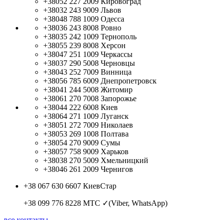
+38052 227 2009
Кировоград
+38032 243 9009
Львов
+38048 788 1009
Одесса
+38036 243 8008
Ровно
+38035 242 1009
Тернополь
+38055 239 8008
Херсон
+38047 251 1009
Черкассы
+38037 290 5008
Черновцы
+38043 252 7009
Винница
+38056 785 6009
Днепропетровск
+38041 244 5008
Житомир
+38061 270 7008
Запорожье
+38044 222 6008
Киев
+38064 271 1009
Луганск
+38051 272 7009
Николаев
+38053 269 1008
Полтава
+38054 270 9009
Сумы
+38057 758 9009
Харьков
+38038 270 5009
Хмельницкий
+38046 261 2009
Чернигов
+38 067 630 6607
КиевСтар
+38 099 776 8228
МТС ✓(Viber, WhatsApp)
все контакты