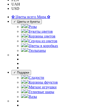
UAH
USD
✿ Цветы всего Мира ✿
✓ Цветы и букеты
Розы
Букеты цветов
Корзины цветов
Сердца из цветов
Цветы в коробках
Тюльпаны
✓ Подарки
Сладости
Корзины фруктов
Мягкие игрушки
Гелиевые шары
Вазы