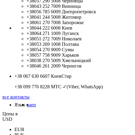
+38037 290 5008
Черновцы
+38043 252 7009
Винница
+38056 785 6009
Днепропетровск
+38041 244 5008
Житомир
+38061 270 7008
Запорожье
+38044 222 6008
Киев
+38064 271 1009
Луганск
+38051 272 7009
Николаев
+38053 269 1008
Полтава
+38054 270 9009
Сумы
+38057 758 9009
Харьков
+38038 270 5009
Хмельницкий
+38046 261 2009
Чернигов
+38 067 630 6607
КиевСтар
+38 099 776 8228
МТС ✓(Viber, WhatsApp)
все контакты
Язык
ua
en
Цены в
USD
EUR
PLN