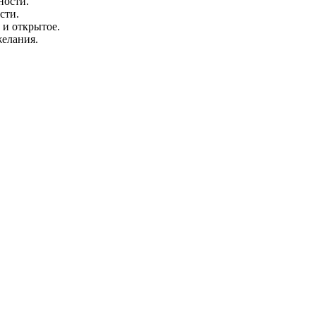
ности.
сти.
 и открытое.
елания.