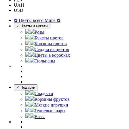
UAH
USD
✿ Цветы всего Мира ✿
✓ Цветы и букеты
Розы
Букеты цветов
Корзины цветов
Сердца из цветов
Цветы в коробках
Тюльпаны
✓ Подарки
Сладости
Корзины фруктов
Мягкие игрушки
Гелиевые шары
Вазы