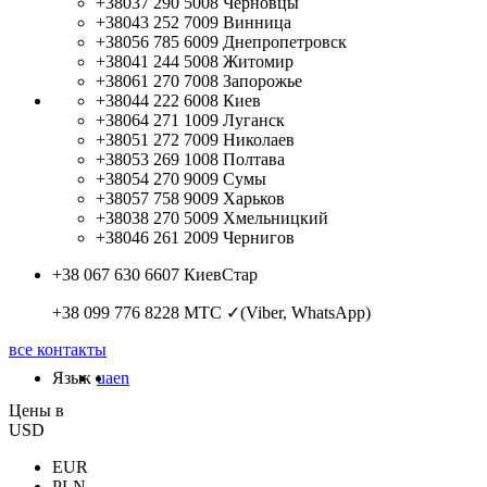
+38037 290 5008
Черновцы
+38043 252 7009
Винница
+38056 785 6009
Днепропетровск
+38041 244 5008
Житомир
+38061 270 7008
Запорожье
+38044 222 6008
Киев
+38064 271 1009
Луганск
+38051 272 7009
Николаев
+38053 269 1008
Полтава
+38054 270 9009
Сумы
+38057 758 9009
Харьков
+38038 270 5009
Хмельницкий
+38046 261 2009
Чернигов
+38 067 630 6607
КиевСтар
+38 099 776 8228
МТС ✓(Viber, WhatsApp)
все контакты
Язык
ua
en
Цены в
USD
EUR
PLN