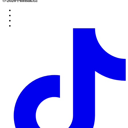
© 2026 Floristik.ua
аннулированию (с возвратом средств, если заказ был оплачен).
В отдельных случаях выполнение заказов, которые не
содержат в своем составе цветочной продукции, возможно
только по предварительному согласованию с менеджером.
6.
Полностью оформленным и принятым к выполнению,
считается заказ со статусом “Оплачен”.
Обработка заказов.
1.
Каждому заказу присваивается определенный статус,
который свидетельствует о том на какой стадии оформления
или выполнения находится заказ в данный момент времени.
2.
Статусы заказов изменяются круглосуточно в
автоматическом режиме. В связи с большой нагрузкой,
статусы заказов на 14 февраля, 8 марта, 12 мая, новый год
изменяются в течение 48 часов с момента установленной даты
его исполнения.
3.
Непосредственное комплектование заказа выполняется за
несколько часов до указанного клиентом времени доставки,
если заказ был полностью оформлен, оплачен и принят в