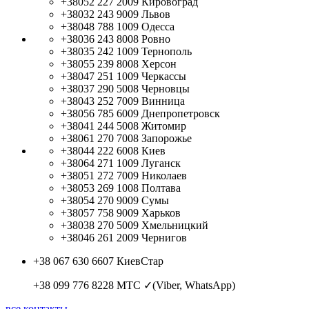
+38052 227 2009
Кировоград
+38032 243 9009
Львов
+38048 788 1009
Одесса
+38036 243 8008
Ровно
+38035 242 1009
Тернополь
+38055 239 8008
Херсон
+38047 251 1009
Черкассы
+38037 290 5008
Черновцы
+38043 252 7009
Винница
+38056 785 6009
Днепропетровск
+38041 244 5008
Житомир
+38061 270 7008
Запорожье
+38044 222 6008
Киев
+38064 271 1009
Луганск
+38051 272 7009
Николаев
+38053 269 1008
Полтава
+38054 270 9009
Сумы
+38057 758 9009
Харьков
+38038 270 5009
Хмельницкий
+38046 261 2009
Чернигов
+38 067 630 6607
КиевСтар
+38 099 776 8228
МТС ✓(Viber, WhatsApp)
все контакты