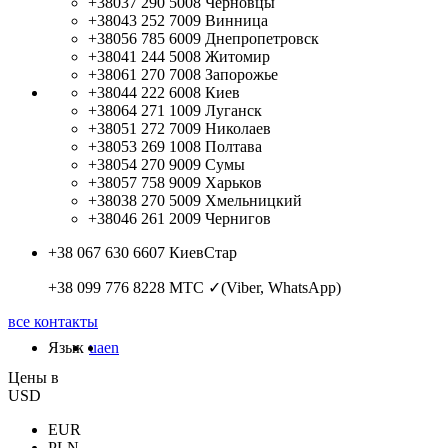
+38037 290 5008
Черновцы
+38043 252 7009
Винница
+38056 785 6009
Днепропетровск
+38041 244 5008
Житомир
+38061 270 7008
Запорожье
+38044 222 6008
Киев
+38064 271 1009
Луганск
+38051 272 7009
Николаев
+38053 269 1008
Полтава
+38054 270 9009
Сумы
+38057 758 9009
Харьков
+38038 270 5009
Хмельницкий
+38046 261 2009
Чернигов
+38 067 630 6607
КиевСтар
+38 099 776 8228
МТС ✓(Viber, WhatsApp)
все контакты
Язык
ua
en
Цены в
USD
EUR
PLN