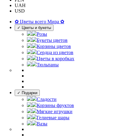
UAH
USD
✿ Цветы всего Мира ✿
✓ Цветы и букеты
Розы
Букеты цветов
Корзины цветов
Сердца из цветов
Цветы в коробках
Тюльпаны
✓ Подарки
Сладости
Корзины фруктов
Мягкие игрушки
Гелиевые шары
Вазы