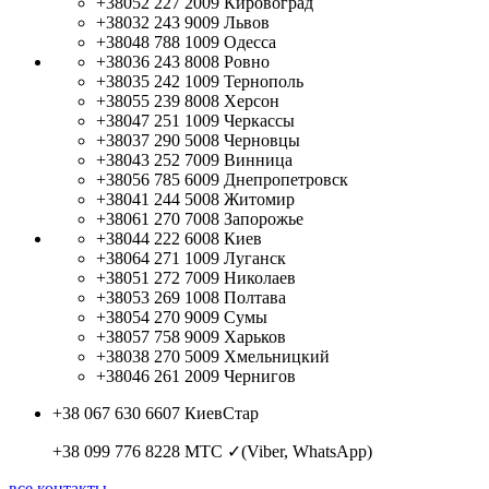
+38052 227 2009
Кировоград
+38032 243 9009
Львов
+38048 788 1009
Одесса
+38036 243 8008
Ровно
+38035 242 1009
Тернополь
+38055 239 8008
Херсон
+38047 251 1009
Черкассы
+38037 290 5008
Черновцы
+38043 252 7009
Винница
+38056 785 6009
Днепропетровск
+38041 244 5008
Житомир
+38061 270 7008
Запорожье
+38044 222 6008
Киев
+38064 271 1009
Луганск
+38051 272 7009
Николаев
+38053 269 1008
Полтава
+38054 270 9009
Сумы
+38057 758 9009
Харьков
+38038 270 5009
Хмельницкий
+38046 261 2009
Чернигов
+38 067 630 6607
КиевСтар
+38 099 776 8228
МТС ✓(Viber, WhatsApp)
все контакты