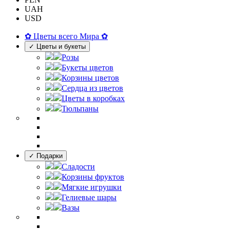
UAH
USD
✿ Цветы всего Мира ✿
✓ Цветы и букеты
Розы
Букеты цветов
Корзины цветов
Сердца из цветов
Цветы в коробках
Тюльпаны
✓ Подарки
Сладости
Корзины фруктов
Мягкие игрушки
Гелиевые шары
Вазы