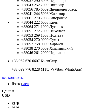
+38037 290 5008
Черновцы
+38043 252 7009
Винница
+38056 785 6009
Днепропетровск
+38041 244 5008
Житомир
+38061 270 7008
Запорожье
+38044 222 6008
Киев
+38064 271 1009
Луганск
+38051 272 7009
Николаев
+38053 269 1008
Полтава
+38054 270 9009
Сумы
+38057 758 9009
Харьков
+38038 270 5009
Хмельницкий
+38046 261 2009
Чернигов
+38 067 630 6607
КиевСтар
+38 099 776 8228
МТС ✓(Viber, WhatsApp)
все контакты
Язык
ua
en
Цены в
USD
EUR
PLN