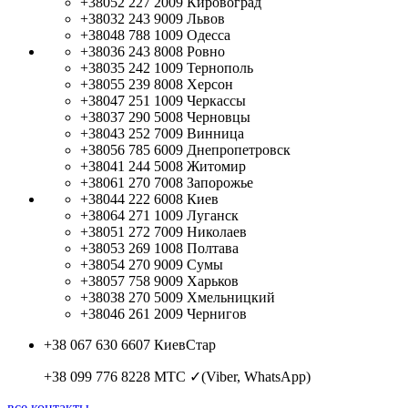
+38052 227 2009
Кировоград
+38032 243 9009
Львов
+38048 788 1009
Одесса
+38036 243 8008
Ровно
+38035 242 1009
Тернополь
+38055 239 8008
Херсон
+38047 251 1009
Черкассы
+38037 290 5008
Черновцы
+38043 252 7009
Винница
+38056 785 6009
Днепропетровск
+38041 244 5008
Житомир
+38061 270 7008
Запорожье
+38044 222 6008
Киев
+38064 271 1009
Луганск
+38051 272 7009
Николаев
+38053 269 1008
Полтава
+38054 270 9009
Сумы
+38057 758 9009
Харьков
+38038 270 5009
Хмельницкий
+38046 261 2009
Чернигов
+38 067 630 6607
КиевСтар
+38 099 776 8228
МТС ✓(Viber, WhatsApp)
все контакты