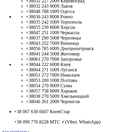
+38052 227 2009
Кировоград
+38032 243 9009
Львов
+38048 788 1009
Одесса
+38036 243 8008
Ровно
+38035 242 1009
Тернополь
+38055 239 8008
Херсон
+38047 251 1009
Черкассы
+38037 290 5008
Черновцы
+38043 252 7009
Винница
+38056 785 6009
Днепропетровск
+38041 244 5008
Житомир
+38061 270 7008
Запорожье
+38044 222 6008
Киев
+38064 271 1009
Луганск
+38051 272 7009
Николаев
+38053 269 1008
Полтава
+38054 270 9009
Сумы
+38057 758 9009
Харьков
+38038 270 5009
Хмельницкий
+38046 261 2009
Чернигов
+38 067 630 6607
КиевСтар
+38 099 776 8228
МТС ✓(Viber, WhatsApp)
все контакты