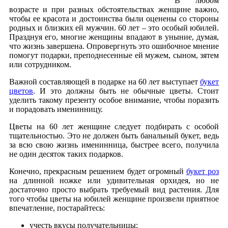
В любом
возрасте и при разных обстоятельствах женщине важно,
чтобы ее красота и достоинства были оценены со стороны
родных и близких ей мужчин. 60 лет – это особый юбилей.
Празднуя его, многие женщины впадают в уныние, думая,
что жизнь завершена. Опровергнуть это ошибочное мнение
помогут подарки, преподнесенные ей мужем, сыном, зятем
или сотрудником.
Важной составляющей в подарке на 60 лет выступает
букет
цветов
. И это должны быть не обычные цветы. Стоит
уделить такому презенту особое внимание, чтобы поразить
и порадовать именинницу.
Цветы на 60 лет женщине следует подбирать с особой
тщательностью. Это не должен быть банальный букет, ведь
за всю свою жизнь именинница, быстрее всего, получила
не один десяток таких подарков.
Конечно, прекрасным решением будет огромный
букет роз
на длинной ножке или удивительная орхидея, но не
достаточно просто выбрать требуемый вид растения. Для
того чтобы цветы на юбилей женщине произвели приятное
впечатление, постарайтесь:
учесть вкусы получательницы;