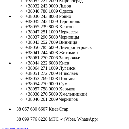
+38052 227 2009
Кировоград
+38032 243 9009
Львов
+38048 788 1009
Одесса
+38036 243 8008
Ровно
+38035 242 1009
Тернополь
+38055 239 8008
Херсон
+38047 251 1009
Черкассы
+38037 290 5008
Черновцы
+38043 252 7009
Винница
+38056 785 6009
Днепропетровск
+38041 244 5008
Житомир
+38061 270 7008
Запорожье
+38044 222 6008
Киев
+38064 271 1009
Луганск
+38051 272 7009
Николаев
+38053 269 1008
Полтава
+38054 270 9009
Сумы
+38057 758 9009
Харьков
+38038 270 5009
Хмельницкий
+38046 261 2009
Чернигов
+38 067 630 6607
КиевСтар
+38 099 776 8228
МТС ✓(Viber, WhatsApp)
все контакты