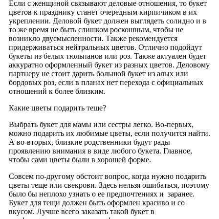
Если с женщиной связывают деловые отношения, то букет
цветов к празднику станет очередным кирпичиком в их
укреплении. Деловой букет должен выглядеть солидно и в
то же время не быть слишком роскошным, чтобы не
возникло двусмысленности. Также рекомендуется
придерживаться нейтральных цветов. Отлично подойдут
букеты из белых тюльпанов или роз. Также актуален будет
аккуратно оформленный букет из разных цветов. Деловому
партнеру не стоит дарить большой букет из алых или
бордовых роз, если в планах нет перехода с официальных
отношений к более близким.
Какие цветы подарить теще?
Выбрать букет для мамы или сестры легко. Во-первых,
можно подарить их любимые цветы, если получится найти.
А во-вторых, близкие родственники будут рады
проявлению внимания в виде любого букета. Главное,
чтобы сами цветы были в хорошей форме.
Совсем по-другому обстоит вопрос, когда нужно подарить
цветы теще или свекрови. Здесь нельзя ошибаться, поэтому
было бы неплохо узнать о ее предпочтениях и заранее.
Букет для тещи должен быть оформлен красиво и со
вкусом. Лучше всего заказать такой букет в