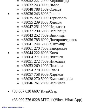
+38052 227 2009
Кировоград
+38032 243 9009
Львов
+38048 788 1009
Одесса
+38036 243 8008
Ровно
+38035 242 1009
Тернополь
+38055 239 8008
Херсон
+38047 251 1009
Черкассы
+38037 290 5008
Черновцы
+38043 252 7009
Винница
+38056 785 6009
Днепропетровск
+38041 244 5008
Житомир
+38061 270 7008
Запорожье
+38044 222 6008
Киев
+38064 271 1009
Луганск
+38051 272 7009
Николаев
+38053 269 1008
Полтава
+38054 270 9009
Сумы
+38057 758 9009
Харьков
+38038 270 5009
Хмельницкий
+38046 261 2009
Чернигов
+38 067 630 6607
КиевСтар
+38 099 776 8228
МТС ✓(Viber, WhatsApp)
все контакты