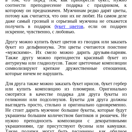
соотнести преподнесение подарка с праздником, к
которому он предназначен. Мужчинам редко дарят цветы,
потому как считается, что они их не любят. На самом деле
даже самый грозный и серьезный мужчина не откажется
получить в подарок
букет цветов
, если он подарен
искренне, чувственно, с любовью.
Другу можно купить букет цветов из гвоздик или заказать
букет из дельфиниума. Эти цветы считаются поистине
«мужскими». Их смело можно дарить друзьям-парням.
Также другу можно преподнести красивый букет из
антуриума или гладиолусов. Такие цветочные композиции
символизируют крепкие дружественные отношения,
которые ничем не нарушить.
Для друга также можно заказать букет ирисов, букет гербер
или купить композицию из плюмерии. Оригинально
смотрятся в качестве подарка для друга букеты из
геликонии или подсолнухов. Букеты для друга должны
выглядеть просто, стильно и оригинально одновременно.
Не стоит дарить мужчине большие букеты, которые будут
украшены большим количеством бантиков и рюшечек. Не
нужно преподносить композиции с декоративными
украшениями, где присутствуют бусины или камушки.
Такие подарки могут быть расценены, как обидное