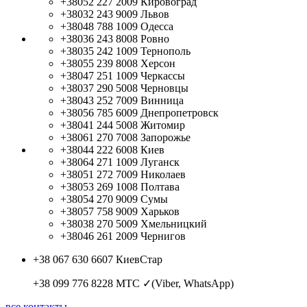
+38052 227 2009
Кировоград
+38032 243 9009
Львов
+38048 788 1009
Одесса
+38036 243 8008
Ровно
+38035 242 1009
Тернополь
+38055 239 8008
Херсон
+38047 251 1009
Черкассы
+38037 290 5008
Черновцы
+38043 252 7009
Винница
+38056 785 6009
Днепропетровск
+38041 244 5008
Житомир
+38061 270 7008
Запорожье
+38044 222 6008
Киев
+38064 271 1009
Луганск
+38051 272 7009
Николаев
+38053 269 1008
Полтава
+38054 270 9009
Сумы
+38057 758 9009
Харьков
+38038 270 5009
Хмельницкий
+38046 261 2009
Чернигов
+38 067 630 6607
КиевСтар
+38 099 776 8228
МТС ✓(Viber, WhatsApp)
все контакты