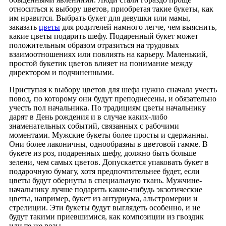
относиться к выбору цветов, приобретая такие букеты, как
им нравится. Выбрать букет для девушки или мамы,
заказать
цветы
для родителей намного легче, чем выяснить,
какие цветы подарить шефу. Подаренный букет может
положительным образом отразиться на трудовых
взаимоотношениях или повлиять на карьеру. Маленький,
простой букетик цветов влияет на понимание между
директором и подчиненными.
Приступая к выбору цветов для шефа нужно сначала учесть
повод, по которому они будут преподнесены, и обязательно
учесть пол начальника. По традициям цветы начальнику
дарят в День рождения и в случае каких-либо
знаменательных событий, связанных с рабочими
моментами. Мужские букеты более просты и сдержанны.
Они более лаконичны, однообразны в цветовой гамме. В
букете из роз, подаренных шефу, должно быть больше
зелени, чем самых цветов. Допускается упаковать букет в
подарочную бумагу, хотя предпочтительнее будет, если
цветы будут обернуты в специальную ткань. Мужчине-
начальнику лучше подарить какие-нибудь экзотические
цветы, например, букет из антуриума, альстромерии и
стрелиции. Эти букеты будут выглядеть особенно, и не
будут такими приевшимися, как композиции из гвоздик
или те же розы.