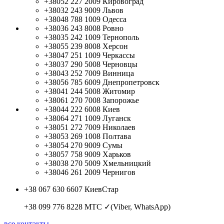
+38052 227 2009
Кировоград
+38032 243 9009
Львов
+38048 788 1009
Одесса
+38036 243 8008
Ровно
+38035 242 1009
Тернополь
+38055 239 8008
Херсон
+38047 251 1009
Черкассы
+38037 290 5008
Черновцы
+38043 252 7009
Винница
+38056 785 6009
Днепропетровск
+38041 244 5008
Житомир
+38061 270 7008
Запорожье
+38044 222 6008
Киев
+38064 271 1009
Луганск
+38051 272 7009
Николаев
+38053 269 1008
Полтава
+38054 270 9009
Сумы
+38057 758 9009
Харьков
+38038 270 5009
Хмельницкий
+38046 261 2009
Чернигов
+38 067 630 6607
КиевСтар
+38 099 776 8228
МТС ✓(Viber, WhatsApp)
все контакты