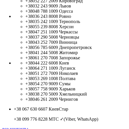
+38052 227 2009
Кировоград
+38032 243 9009
Львов
+38048 788 1009
Одесса
+38036 243 8008
Ровно
+38035 242 1009
Тернополь
+38055 239 8008
Херсон
+38047 251 1009
Черкассы
+38037 290 5008
Черновцы
+38043 252 7009
Винница
+38056 785 6009
Днепропетровск
+38041 244 5008
Житомир
+38061 270 7008
Запорожье
+38044 222 6008
Киев
+38064 271 1009
Луганск
+38051 272 7009
Николаев
+38053 269 1008
Полтава
+38054 270 9009
Сумы
+38057 758 9009
Харьков
+38038 270 5009
Хмельницкий
+38046 261 2009
Чернигов
+38 067 630 6607
КиевСтар
+38 099 776 8228
МТС ✓(Viber, WhatsApp)
все контакты