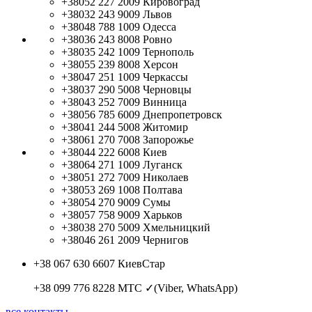
+38052 227 2009
Кировоград
+38032 243 9009
Львов
+38048 788 1009
Одесса
+38036 243 8008
Ровно
+38035 242 1009
Тернополь
+38055 239 8008
Херсон
+38047 251 1009
Черкассы
+38037 290 5008
Черновцы
+38043 252 7009
Винница
+38056 785 6009
Днепропетровск
+38041 244 5008
Житомир
+38061 270 7008
Запорожье
+38044 222 6008
Киев
+38064 271 1009
Луганск
+38051 272 7009
Николаев
+38053 269 1008
Полтава
+38054 270 9009
Сумы
+38057 758 9009
Харьков
+38038 270 5009
Хмельницкий
+38046 261 2009
Чернигов
+38 067 630 6607
КиевСтар
+38 099 776 8228
МТС ✓(Viber, WhatsApp)
все контакты