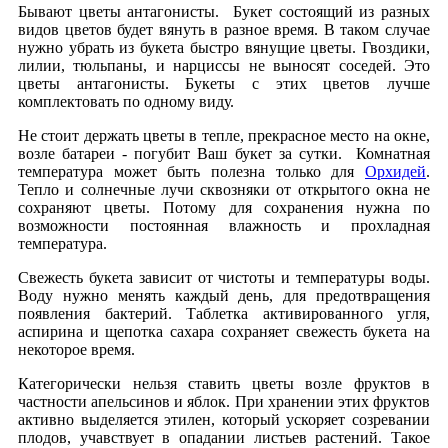
Бывают цветы антагонисты. Букет состоящий из разных
видов цветов будет вянуть в разное время. В таком случае
нужно убрать из букета быстро вянущие цветы. Гвоздики,
лилии, тюльпаны, и нарциссы не выносят соседей. Это
цветы антагонисты. Букеты с этих цветов лучше
комплектовать по одному виду.
Не стоит держать цветы в тепле, прекрасное место на окне,
возле батареи - погубит Ваш букет за сутки. Комнатная
температура может быть полезна только для
Орхидей
.
Тепло и солнечные лучи сквозняки от открытого окна не
сохраняют цветы. Потому для сохранения нужна по
возможности постоянная влажность и прохладная
температура.
Свежесть букета зависит от чистоты и температуры воды.
Воду нужно менять каждый день, для предотвращения
появления бактерий. Таблетка активированного угля,
аспирина и щепотка сахара сохраняет свежесть букета на
некоторое время.
Категорически нельзя ставить цветы возле фруктов в
частности апельсинов и яблок. При хранении этих фруктов
активно выделяется этилен, который ускоряет созревании
плодов, учавствует в опадании листьев растений. Такое