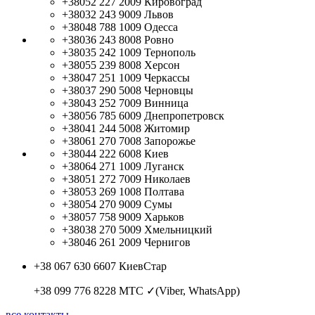
+38052 227 2009
Кировоград
+38032 243 9009
Львов
+38048 788 1009
Одесса
+38036 243 8008
Ровно
+38035 242 1009
Тернополь
+38055 239 8008
Херсон
+38047 251 1009
Черкассы
+38037 290 5008
Черновцы
+38043 252 7009
Винница
+38056 785 6009
Днепропетровск
+38041 244 5008
Житомир
+38061 270 7008
Запорожье
+38044 222 6008
Киев
+38064 271 1009
Луганск
+38051 272 7009
Николаев
+38053 269 1008
Полтава
+38054 270 9009
Сумы
+38057 758 9009
Харьков
+38038 270 5009
Хмельницкий
+38046 261 2009
Чернигов
+38 067 630 6607
КиевСтар
+38 099 776 8228
МТС ✓(Viber, WhatsApp)
все контакты