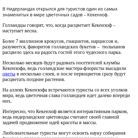
В Нидерландах открылся для туристов один из самых
знаменитых в мире цветочных садов – Кекенхоф.
Голландцы говорят, что, когда расцветает Кекенхоф –
наступает весна.
Более 7 миллионов крокусов, гиацинтов, нарциссов и,
разумеется, фаворитов голландских букетов –
тюльпанов
расцвело здесь на радость гостей этого чудесного парка.
Несколько месяцев будут радовать посетителей клумбы
Кекенхофа, ведь голландские мастера-флористы высадили
цветы
в несколько слоев, и после первоцветов сразу будут
расцветать поздние растения.
На аллеях Кекенхофа встречаются туристы со всех уголков
мира, ведь цветочная слава голландцев идет далеко впереди
них.
Интересно, что Кекенхоф является интерактивным парком,
ведь нидерландские цветоводы считают своей главной
задачей продвижение идей красоты в массы.
Любознательные туристы могут освоить науку собирания