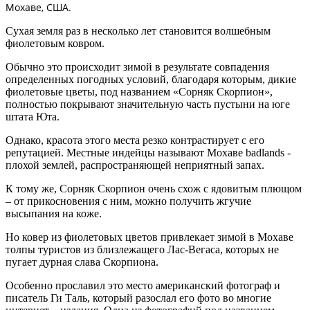
Мохаве, США.
Сухая земля раз в несколько лет становится волшебным
фиолетовым ковром.
Обычно это происходит зимой в результате совпадения
определенных погодных условий, благодаря которым, дикие
фиолетовые цветы, под названием «Сорняк Скорпион»,
полностью покрывают значительную часть пустыни на юге
штата Юта.
Однако, красота этого места резко контрастирует с его
репутацией. Местные индейцы называют Мохаве
badlands
-
плохой землей, распространяющей неприятный запах.
К тому же, Сорняк Скорпион очень схож с ядовитым плющом
– от прикосновения с ним, можно получить жгучие
высыпания на коже.
Но ковер из фиолетовых цветов привлекает зимой в Мохаве
толпы туристов из близлежащего Лас-Вегаса, которых не
пугает дурная слава Скорпиона.
Особенно прославил это место американский фотограф и
писатель Ги Таль, который разослал его фото во многие