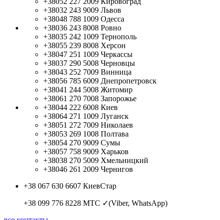
+38052 227 2009
Кировоград
+38032 243 9009
Львов
+38048 788 1009
Одесса
+38036 243 8008
Ровно
+38035 242 1009
Тернополь
+38055 239 8008
Херсон
+38047 251 1009
Черкассы
+38037 290 5008
Черновцы
+38043 252 7009
Винница
+38056 785 6009
Днепропетровск
+38041 244 5008
Житомир
+38061 270 7008
Запорожье
+38044 222 6008
Киев
+38064 271 1009
Луганск
+38051 272 7009
Николаев
+38053 269 1008
Полтава
+38054 270 9009
Сумы
+38057 758 9009
Харьков
+38038 270 5009
Хмельницкий
+38046 261 2009
Чернигов
+38 067 630 6607
КиевСтар
+38 099 776 8228
МТС ✓(Viber, WhatsApp)
все контакты