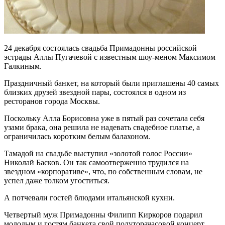
24 декабря состоялась свадьба Примадонны российской
эстрады Аллы Пугачевой с известным шоу-меном Максимом
Галкиным.
Праздничный банкет, на который были приглашены 40 самых
близких друзей звездной пары, состоялся в одном из
ресторанов города Москвы.
Поскольку Алла Борисовна уже в пятый раз сочетала себя
узами брака, она решила не надевать свадебное платье, а
ограничилась коротким белым балахоном.
Тамадой на свадьбе выступил «золотой голос России»
Николай Басков. Он так самоотверженно трудился на
звездном «корпоративе», что, по собственным словам, не
успел даже толком угоститься.
А потчевали гостей блюдами итальянской кухни.
Четвертый муж Примадонны Филипп Киркоров подарил
молодым и гостям банкета свой полуторачасовой концерт,