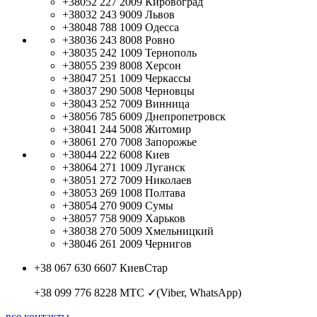
+38052 227 2009
Кировоград
+38032 243 9009
Львов
+38048 788 1009
Одесса
+38036 243 8008
Ровно
+38035 242 1009
Тернополь
+38055 239 8008
Херсон
+38047 251 1009
Черкассы
+38037 290 5008
Черновцы
+38043 252 7009
Винница
+38056 785 6009
Днепропетровск
+38041 244 5008
Житомир
+38061 270 7008
Запорожье
+38044 222 6008
Киев
+38064 271 1009
Луганск
+38051 272 7009
Николаев
+38053 269 1008
Полтава
+38054 270 9009
Сумы
+38057 758 9009
Харьков
+38038 270 5009
Хмельницкий
+38046 261 2009
Чернигов
+38 067 630 6607
КиевСтар
+38 099 776 8228
МТС ✓(Viber, WhatsApp)
все контакты