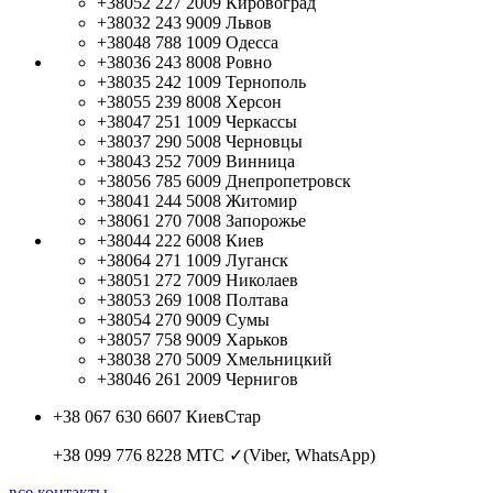
+38052 227 2009
Кировоград
+38032 243 9009
Львов
+38048 788 1009
Одесса
+38036 243 8008
Ровно
+38035 242 1009
Тернополь
+38055 239 8008
Херсон
+38047 251 1009
Черкассы
+38037 290 5008
Черновцы
+38043 252 7009
Винница
+38056 785 6009
Днепропетровск
+38041 244 5008
Житомир
+38061 270 7008
Запорожье
+38044 222 6008
Киев
+38064 271 1009
Луганск
+38051 272 7009
Николаев
+38053 269 1008
Полтава
+38054 270 9009
Сумы
+38057 758 9009
Харьков
+38038 270 5009
Хмельницкий
+38046 261 2009
Чернигов
+38 067 630 6607
КиевСтар
+38 099 776 8228
МТС ✓(Viber, WhatsApp)
все контакты