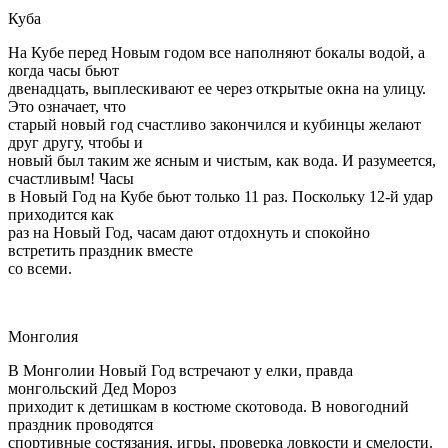
Куба
На Кубе перед Новым годом все наполняют бокалы водой, а
когда часы бьют
двенадцать, выплескивают ее через открытые окна на улицу.
Это означает, что
старый новый год счастливо закончился и кубинцы желают
друг другу, чтобы и
новый был таким же ясным и чистым, как вода. И разумеется,
счастливым! Часы
в Новый Год на Кубе бьют только 11 раз. Поскольку 12-й удар
приходится как
раз на Новый Год, часам дают отдохнуть и спокойно
встретить праздник вместе
со всеми.
Монголия
В Монголии Новый Год встречают у елки, правда
монгольский Дед Мороз
приходит к детишкам в костюме скотовода. В новогодний
праздник проводятся
спортивные состязания, игры, проверка ловкости и смелости.