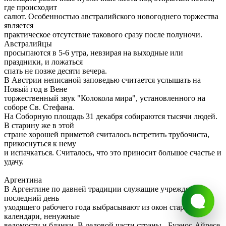
где происходит
салют. Особенностью австралийского новогоднего торжества
является
практическое отсутствие такового сразу после полуночи.
Австралийцы
просыпаются в 5-6 утра, невзирая на выходные или
праздники, и ложаться
спать не позже десяти вечера.
В Австрии неписаной заповедью считается услышать на
Новый год в Вене
торжественный звук "Колокола мира", установленного на
соборе Св. Стефана.
На Соборную площадь 31 декабря собираются тысячи людей.
В старину же в этой
стране хорошей приметой считалось встретить трубочиста,
прикоснуться к нему
и испачкаться. Считалось, что это приносит большое счастье и
удачу.
Аргентина
В Аргентине по давней традиции служащие учреждений в
последний день
уходящего рабочего года выбрасывают из окон старые
календари, ненужные
ведомости и бланки. В деловой части страны - Буэнос-Айресе