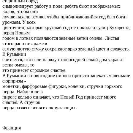
старинный обряд
символизирует работу в поле: ребята бьют воображаемых
волов, чтобы они
лучше пахали землю, чтобы приближающийся год был богат
урожаем. У всех
цветочниц, которые круглый год не покидают улиц Бухареста,
перед Новым
годом в лотках появляются зеленые ветки омелы. Листья
этого растения даже в
самую лютую стужу сохраняют ярко зеленый цвет и свежесть.
В Румынии
считается, что если наряду с новогодней елкой дом украсит
ветка омелы, то
это принесет огромное счастье.
В Румынии в новогодние пироги принято запекать маленькие
сюрпризы -
монетки, фарфоровые фигурки, колечки, стручки горького
перца. Найденное в
пироге кольцо означает, что Новый Год принесет много
счастья. А стручок
перца развеселит всех окружающих.
Франция