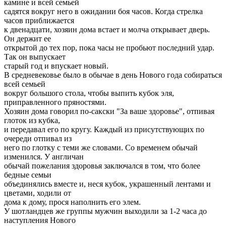
камине и всей семьей
садятся вокруг него в ожидании боя часов. Когда стрелка
часов приближается
к двенадцати, хозяин дома встает и молча открывает дверь.
Он держит ее
открытой до тех пор, пока часы не пробьют последний удар.
Так он выпускает
старый год и впускает новый.
В средневековье было в обычае в день Нового года собираться
всей семьей
вокруг большого стола, чтобы выпить кубок эля,
приправленного пряностями.
Хозяин дома говорил по-сакски "За ваше здоровье", отпивая
глоток из кубка,
и передавал его по кругу. Каждый из присутствующих по
очереди отпивал из
него по глотку с теми же словами. Со временем обычай
изменился. У англичан
обычай пожелания здоровья заключался в том, что более
бедные семьи
объединялись вместе и, неся кубок, украшенный лентами и
цветами, ходили от
дома к дому, прося наполнить его элем.
У шотландцев же группы мужчин выходили за 1-2 часа до
наступления Нового