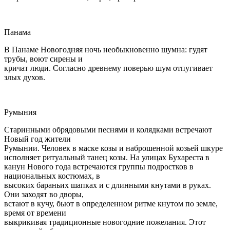
Панама
В Панаме Новогодняя ночь необыкновенно шумна: гудят
трубы, воют сирены и
кричат люди. Согласно древнему поверью шум отпугивает
злых духов.
Румыния
Старинными обрядовыми песнями и колядками встречают
Новый год жители
Румынии. Человек в маске козы и наброшенной козьей шкуре
исполняет ритуальный танец козы. На улицах Бухареста в
канун Нового года встречаются группы подростков в
национальных костюмах, в
высоких бараньих шапках и с длинными кнутами в руках.
Они заходят во дворы,
встают в кучу, бьют в определенном ритме кнутом по земле,
время от времени
выкрикивая традиционные новогодние пожелания. Этот