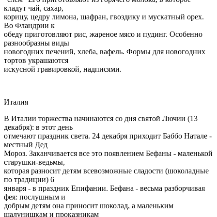
кладут чай, сахар,
корицу, цедру лимона, шафран, гвоздику и мускатный орех.
Во Фландрии к
обеду приготовляют рис, жареное мясо и пудинг. Особенно
разнообразны виды
новогодних печений, хлеба, вафель. Формы для новогодних
тортов украшаются
искусной гравировкой, надписями.
Италия
В Италии торжества начинаются со дня святой Лючии (13
декабря): в этот день
отмечают праздник света. 24 декабря приходит Баббо Натале -
местный Дед
Мороз. Заканчивается все это появлением Бефаны - маленькой
старушки-ведьмы,
которая разносит детям всевозможные сладости (шоколадные
по традиции) 6
января - в праздник Епифании. Бефана - весьма разборчивая
фея: послушным и
добрым детям она приносит шоколад, а маленьким
шалунишкам и проказникам