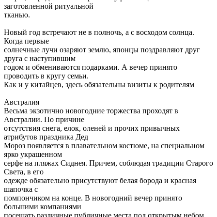
заготовленной ритуальной
тканью.
Новый год встречают не в полночь, а с восходом солнца.
Когда первые
солнечные лучи озаряют землю, японцы поздравляют друг
друга с наступившим
годом и обмениваются подарками. А вечер принято
проводить в кругу семьи.
Как и у китайцев, здесь обязательны визиты к родителям
Австралия
Весьма экзотично новогодние торжества проходят в
Австралии. По причине
отсутствия снега, елок, оленей и прочих привычных
атрибутов праздника Дед
Мороз появляется в плавательном костюме, на специальном
ярко украшенном
серфе на пляжах Сиднея. Причем, соблюдая традиции Старого
Света, в его
одежде обязательно присутствуют белая борода и красная
шапочка с
помпончиком на конце. В новогодний вечер принято
большими компаниями
посещать различные публичные места под открытым небом,