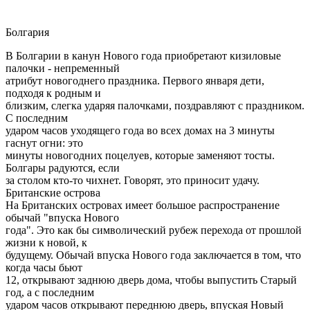
Болгария
В Болгарии в канун Нового года приобретают кизиловые
палочки - непременный
атрибут новогоднего праздника. Первого января дети,
подходя к родным и
близким, слегка ударяя палочками, поздравляют с праздником.
С последним
ударом часов уходящего года во всех домах на 3 минуты
гаснут огни: это
минуты новогодних поцелуев, которые заменяют тосты.
Болгары радуются, если
за столом кто-то чихнет. Говорят, это приносит удачу.
Британские острова
На Британских островах имеет большое распространение
обычай "впуска Нового
года". Это как бы символический рубеж перехода от прошлой
жизни к новой, к
будущему. Обычай впуска Нового года заключается в том, что
когда часы бьют
12, открывают заднюю дверь дома, чтобы выпустить Старый
год, а с последним
ударом часов открывают переднюю дверь, впуская Новый