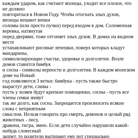
каждым ударом, как считают японцы, уходит все плохое, что
не должно
повториться в Новом Году. Чтобы отогнать злых духов,
японцы вешают венки
соломы (или просто пучки) перед входом в дом. Соломенная
веревка, натянутая
перед дверями, тоже отгоняет злых духов. В домах на видном
месте
устанавливают рисовые лепешки, поверх которых кладут
мандарины,
символизирующие счастье, здоровье и долголетие. Возле
домов ставится бамбук
и сосна - символы верности и долголетия. В каждом японском
доме на Новый
год появляются 3 ветки: бамбука - пусть также быстро
вырастут дети, сливы -
пусть у хозяев будут крепкие помощники, сосны - пусть все
члены семьи живут
так же долго, как сосна. Запрещается произносить всякие
слова с неприятным
смыслом. Нельзя говорить про смерть, демонов и целый ряд
животных - лису,
дракона, тигра, змею. Если дети случайно нарушили какой-
нибудь словесный
запрет, то родители вытирают ему рот специально