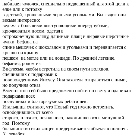
набивает чулочек, специально подвешенный для этой цели к
елке или к потолку
в детской, крошечными черными угольками. Выглядит они
весьма интересно:
ведьма с большими выступающими вперед зубами,
крючковатым носом, одетая в
остроконечную шляпу, длинный плащ и дырявые шерстяные
чулки. Бефана на
спине мешочек с шоколадом и угольками и передвигается с
крыши на крышу
пешком, на метле или на лошади. По древней легенде,
бефания, родом из
Вифлеема, якобы встретила на своем пути волхвов,
спешивших с подарками к
новорожденному Иисусу. Она захотела отправиться с ними,
но получила отказ.
Вместо этого ей было предложено пойти по свету и одаривать
подарками всех
послушных и благоразумных ребятишек.
Итальянцы считают, что Новый год нужно встретить,
освободившись от всего
старого, плохого, печального, накопившегося в минувший
год. Поэтому
большинство итальянцев придерживается обычая в полночь
31 декабря