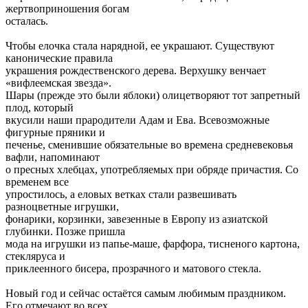
жертвоприношения богам
осталась.
Чтобы елочка стала нарядной, ее украшают. Существуют
канонические правила
украшения рождественского дерева. Верхушку венчает
«вифлеемская звезда».
Шары (прежде это были яблоки) олицетворяют тот запретный
плод, который
вкусили наши прародители Адам и Ева. Всевозможные
фигурные пряники и
печенье, сменившие обязательные во времена средневековья
вафли, напоминают
о пресных хлебцах, употребляемых при обряде причастия. Со
временем все
упростилось, а еловых ветках стали развешивать
разноцветные игрушки,
фонарики, корзинки, завезенные в Европу из азиатской
глубинки. Позже пришла
мода на игрушки из папье-маше, фарфора, тисненого картона,
стекляруса и
приклеенного бисера, прозрачного и матового стекла.
Новый год и сейчас остаётся самым любимым праздником.
Его отмечают во всех