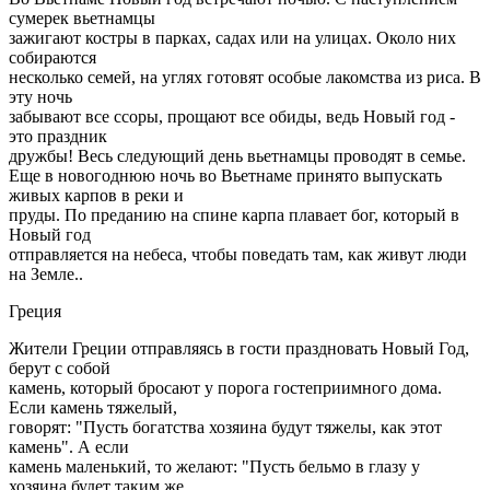
сумерек вьетнамцы
зажигают костры в парках, садах или на улицах. Около них
собираются
несколько семей, на углях готовят особые лакомства из риса. В
эту ночь
забывают все ссоры, прощают все обиды, ведь Новый год -
это праздник
дружбы! Весь следующий день вьетнамцы проводят в семье.
Еще в новогоднюю ночь во Вьетнаме принято выпускать
живых карпов в реки и
пруды. По преданию на спине карпа плавает бог, который в
Новый год
отправляется на небеса, чтобы поведать там, как живут люди
на Земле..
Греция
Жители Греции отправляясь в гости праздновать Новый Год,
берут с собой
камень, который бросают у порога гостеприимного дома.
Если камень тяжелый,
говорят: "Пусть богатства хозяина будут тяжелы, как этот
камень". А если
камень маленький, то желают: "Пусть бельмо в глазу у
хозяина будет таким же