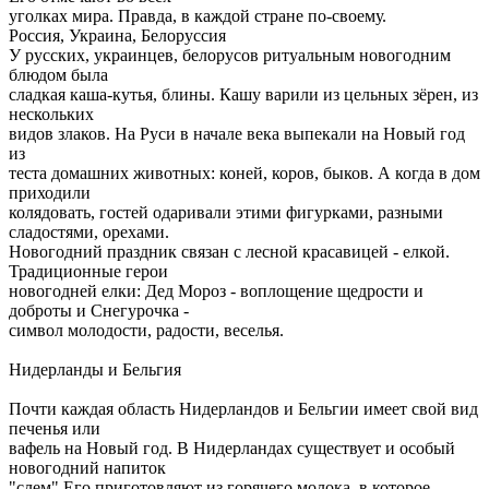
уголках мира. Правда, в каждой стране по-своему.
Россия, Украина, Белоруссия
У русских, украинцев, белорусов ритуальным новогодним
блюдом была
сладкая каша-кутья, блины. Кашу варили из цельных зёрен, из
нескольких
видов злаков. На Руси в начале века выпекали на Новый год
из
теста домашних животных: коней, коров, быков. А когда в дом
приходили
колядовать, гостей одаривали этими фигурками, разными
сладостями, орехами.
Новогодний праздник связан с лесной красавицей - елкой.
Традиционные герои
новогодней елки: Дед Мороз - воплощение щедрости и
доброты и Снегурочка -
символ молодости, радости, веселья.
Нидерланды и Бельгия
Почти каждая область Нидерландов и Бельгии имеет свой вид
печенья или
вафель на Новый год. В Нидерландах существует и особый
новогодний напиток
"слем" Его приготовляют из горячего молока, в которое