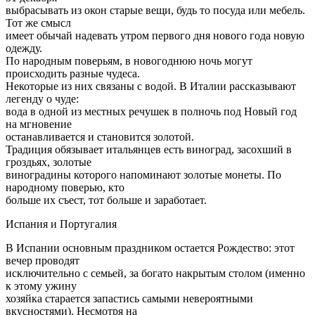
выбрасывать из окон старые вещи, будь то посуда или мебель.
Тот же смысл
имеет обычай надевать утром первого дня нового года новую
одежду.
По народным поверьям, в новогоднюю ночь могут
происходить разные чудеса.
Некоторые из них связаны с водой. В Италии рассказывают
легенду о чуде:
вода в одной из местных речушек в полночь под Новый год
на мгновение
останавливается и становится золотой.
Традиция обязывает итальянцев есть виноград, засохший в
гроздьях, золотые
виноградины которого напоминают золотые монеты. По
народному поверью, кто
больше их съест, тот больше и заработает.
Испания и Португалия
В Испании основным праздником остается Рождество: этот
вечер проводят
исключительно с семьей, за богато накрытым столом (именно
к этому ужину
хозяйка старается запастись самыми невероятными
вкусностями). Несмотря на