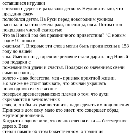
оставшиеся игрушки
снимали с дерева и раздавали детворе. Неудивительно, что
праздник сразу
полюбился детям. На Руси перед новогодним ужином
насыпали на стол семена ржи, пшеницы, овса. Потом стол
покрывали чистой скатертью.
Что за Новый год без праздничного приветствия? "С новым
годом! С новым
счастьем!". Впервые эти слова могли быть произнесены в 153
году до нашей
эры. Именно тогда древние римляне стали дарить под Новый
год подарки с
пожеланиями удачи и счастья. Подарки со значением: свечи -
символ солнца,
золото - знак богатства, мед - признак приятной жизни.
Но все же не стоит забывать, что обычай украшать
новогоднюю елку связан с
поверьем древнегерманских племен о том, что духи
скрываются в вечнозеленых
елях, и, чтобы их умилостивить, надо сделать им подношения.
Принося в дом елку, мало кто знает, что совершает обряд
жертвоприношения.
Когда-то люди верили, что вечнозеленая елка — бессмертное
дерево. Века
стерли память об этом божественном, о традиция