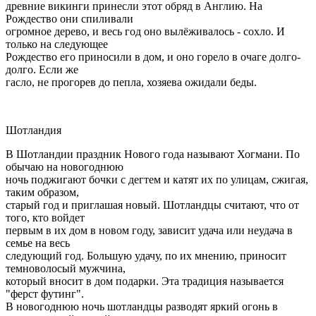
древние викинги принесли этот обряд в Англию. На
Рождество они спиливали
огромное дерево, и весь год оно вылёживалось - сохло. И
только на следующее
Рождество его приносили в дом, и оно горело в очаге долго-
долго. Если же
гасло, не прогорев до пепла, хозяева ожидали беды.
Шотландия
В Шотландии праздник Нового года называют Хогмани. По
обычаю на новогоднюю
ночь поджигают бочки с дегтем и катят их по улицам, сжигая,
таким образом,
старый год и приглашая новый. Шотландцы считают, что от
того, кто войдет
первым в их дом в новом году, зависит удача или неудача в
семье на весь
следующий год. Большую удачу, по их мнению, приносит
темноволосый мужчина,
который вносит в дом подарки. Эта традиция называется
"ферст футинг".
В новогоднюю ночь шотландцы разводят яркий огонь в