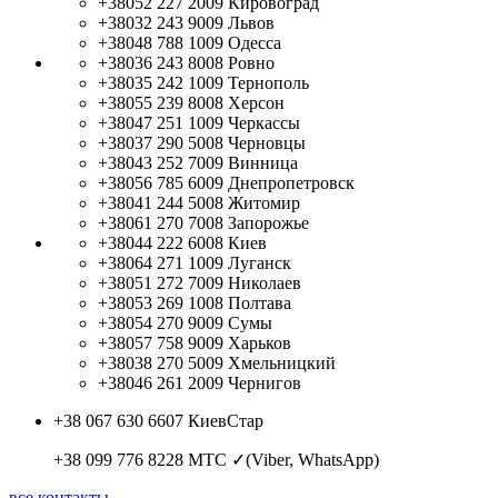
+38052 227 2009
Кировоград
+38032 243 9009
Львов
+38048 788 1009
Одесса
+38036 243 8008
Ровно
+38035 242 1009
Тернополь
+38055 239 8008
Херсон
+38047 251 1009
Черкассы
+38037 290 5008
Черновцы
+38043 252 7009
Винница
+38056 785 6009
Днепропетровск
+38041 244 5008
Житомир
+38061 270 7008
Запорожье
+38044 222 6008
Киев
+38064 271 1009
Луганск
+38051 272 7009
Николаев
+38053 269 1008
Полтава
+38054 270 9009
Сумы
+38057 758 9009
Харьков
+38038 270 5009
Хмельницкий
+38046 261 2009
Чернигов
+38 067 630 6607
КиевСтар
+38 099 776 8228
МТС ✓(Viber, WhatsApp)
все контакты