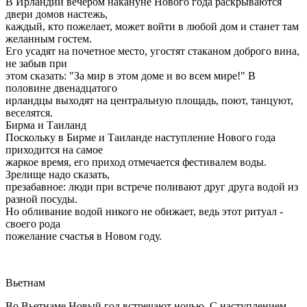
В Ирландии вечером накануне Нового года раскрываются
двери домов настежь,
каждый, кто пожелает, может войти в любой дом и станет там
желанным гостем.
Его усадят на почетное место, угостят стаканом доброго вина,
не забыв при
этом сказать: "За мир в этом доме и во всем мире!" В
половине двенадцатого
ирландцы выходят на центральную площадь, поют, танцуют,
веселятся.
Бирма и Таиланд
Поскольку в Бирме и Таиланде наступление Нового года
приходится на самое
жаркое время, его приход отмечается фестивалем воды.
Зрелище надо сказать,
презабавное: люди при встрече поливают друг друга водой из
разной посуды.
Но обливание водой никого не обижает, ведь этот ритуал -
своего рода
пожелание счастья в Новом году.
Вьетнам
Во Вьетнаме Новый год встречают ночью. С наступлением