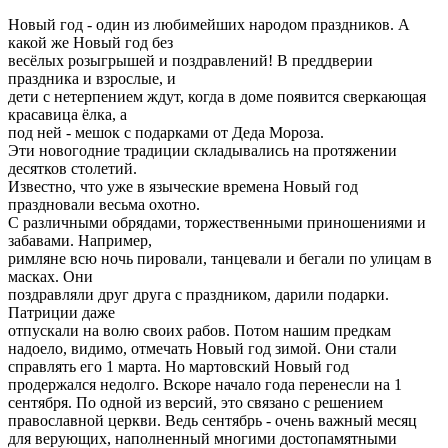
Новый год - один из любимейших народом праздников. А
какой же Новый год без
весёлых розыгрышей и поздравлений! В преддверии
праздника и взрослые, и
дети с нетерпением ждут, когда в доме появится сверкающая
красавица ёлка, а
под ней - мешок с подарками от Деда Мороза.
Эти новогодние традиции складывались на протяжении
десятков столетий.
Известно, что уже в языческие времена Новый год
праздновали весьма охотно.
С различными обрядами, торжественными приношениями и
забавами. Например,
римляне всю ночь пировали, танцевали и бегали по улицам в
масках. Они
поздравляли друг друга с праздником, дарили подарки.
Патриции даже
отпускали на волю своих рабов. Потом нашим предкам
надоело, видимо, отмечать Новый год зимой. Они стали
справлять его 1 марта. Но мартовский Новый год
продержался недолго. Вскоре начало года перенесли на 1
сентября. По одной из версий, это связано с решением
православной церкви. Ведь сентябрь - очень важный месяц
для верующих, наполненный многими достопамятными