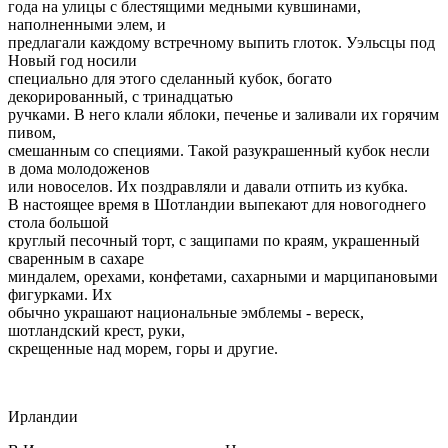
года на улицы с блестящими медными кувшинами,
наполненными элем, и
предлагали каждому встречному выпить глоток. Уэльсцы под
Новый год носили
специально для этого сделанный кубок, богато
декорированный, с тринадцатью
ручками. В него клали яблоки, печенье и заливали их горячим
пивом,
смешанным со специями. Такой разукрашенный кубок несли
в дома молодоженов
или новоселов. Их поздравляли и давали отпить из кубка.
В настоящее время в Шотландии выпекают для новогоднего
стола большой
круглый песочный торт, с защипами по краям, украшенный
сваренным в сахаре
миндалем, орехами, конфетами, сахарными и марципановыми
фигурками. Их
обычно украшают национальные эмблемы - вереск,
шотландский крест, руки,
скрещенные над морем, горы и другие.
Ирландии