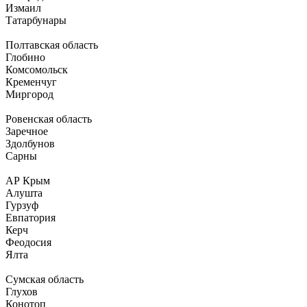
Измаил
Татарбунары
Полтавская область
Глобино
Комсомольск
Кременчуг
Миргород
Ровенская область
Заречное
Здолбунов
Сарны
АР Крым
Алушта
Гурзуф
Евпатория
Керч
Феодосия
Ялта
Сумская область
Глухов
Конотоп