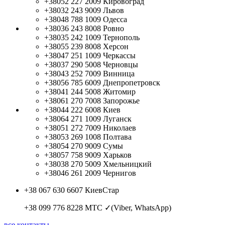
+38052 227 2009
Кировоград
+38032 243 9009
Львов
+38048 788 1009
Одесса
+38036 243 8008
Ровно
+38035 242 1009
Тернополь
+38055 239 8008
Херсон
+38047 251 1009
Черкассы
+38037 290 5008
Черновцы
+38043 252 7009
Винница
+38056 785 6009
Днепропетровск
+38041 244 5008
Житомир
+38061 270 7008
Запорожье
+38044 222 6008
Киев
+38064 271 1009
Луганск
+38051 272 7009
Николаев
+38053 269 1008
Полтава
+38054 270 9009
Сумы
+38057 758 9009
Харьков
+38038 270 5009
Хмельницкий
+38046 261 2009
Чернигов
+38 067 630 6607
КиевСтар
+38 099 776 8228
МТС ✓(Viber, WhatsApp)
все контакты