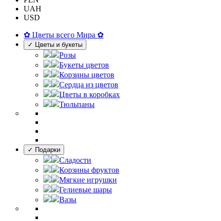
UAH
USD
✿ Цветы всего Мира ✿
✓ Цветы и букеты
Розы
Букеты цветов
Корзины цветов
Сердца из цветов
Цветы в коробках
Тюльпаны
✓ Подарки
Сладости
Корзины фруктов
Мягкие игрушки
Гелиевые шары
Вазы