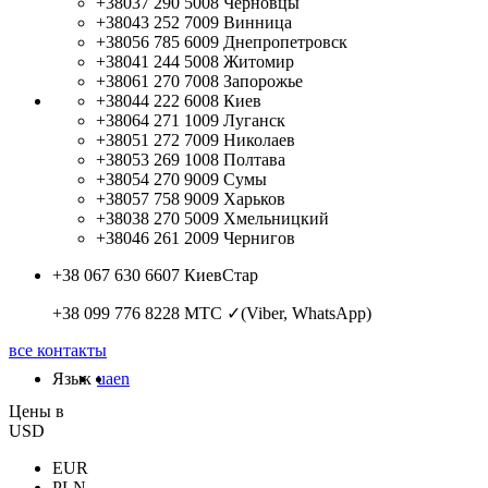
+38037 290 5008
Черновцы
+38043 252 7009
Винница
+38056 785 6009
Днепропетровск
+38041 244 5008
Житомир
+38061 270 7008
Запорожье
+38044 222 6008
Киев
+38064 271 1009
Луганск
+38051 272 7009
Николаев
+38053 269 1008
Полтава
+38054 270 9009
Сумы
+38057 758 9009
Харьков
+38038 270 5009
Хмельницкий
+38046 261 2009
Чернигов
+38 067 630 6607
КиевСтар
+38 099 776 8228
МТС ✓(Viber, WhatsApp)
все контакты
Язык
ua
en
Цены в
USD
EUR
PLN