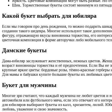
Яркость. Цветовые комбинации могут быть разные. Но о
Шик. Торжественные букеты состоят минимум из пятнадц
Какой букет выбрать для юбиляра
Если мы говорим про день рождения, то можно подарить шик
создании такого шедевра. Многие используют такое дополнени
фигуру, отражающую вкусы виновника торжества, его интересы,
цветочная композиция в форме авторучки либо мобильного тел
Дамские букеты
Дама-юбиляр заслуживает женственных, нежных цветов. Женщи
возраст виновницы торжества и её предпочтения. Если Вы не з
крупные яркие цветы: бордовые розы, тёмно-красные герберы 
Для мамы и бабушки купите большие букеты их любимых цвет
Букет для мужчины
Многие зря считают, что каждый мужчина не любит цветов и н
автомобиля или футбольного мяча, если это отвечает его инте
для юбиляров выбирают букеты из калл, хризантем, лилий. Юби
любовь, уважение и свою значимость.