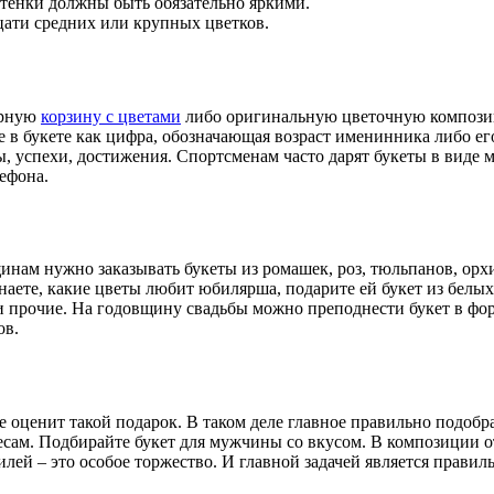
ттенки должны быть обязательно яркими.
ати средних или крупных цветков.
арную
корзину с цветами
либо оригинальную цветочную композиц
е в букете как цифра, обозначающая возраст именинника либо е
 успехи, достижения. Спортсменам часто дарят букеты в виде мя
ефона.
нам нужно заказывать букеты из ромашек, роз, тюльпанов, орх
наете, какие цветы любит юбилярша, подарите ей букет из белых
и прочие. На годовщину свадьбы можно преподнести букет в фор
ов.
е оценит такой подарок. В таком деле главное правильно подоб
ресам. Подбирайте букет для мужчины со вкусом. В композиции о
лей – это особое торжество. И главной задачей является прави