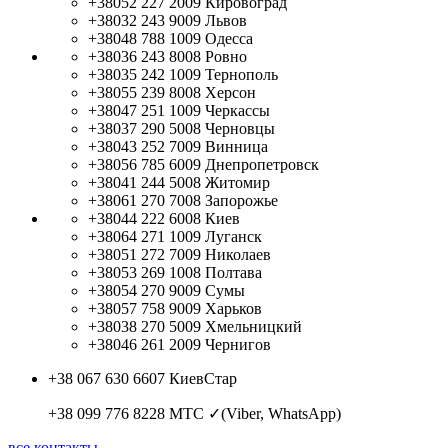
+38052 227 2009
Кировоград
+38032 243 9009
Львов
+38048 788 1009
Одесса
+38036 243 8008
Ровно
+38035 242 1009
Тернополь
+38055 239 8008
Херсон
+38047 251 1009
Черкассы
+38037 290 5008
Черновцы
+38043 252 7009
Винница
+38056 785 6009
Днепропетровск
+38041 244 5008
Житомир
+38061 270 7008
Запорожье
+38044 222 6008
Киев
+38064 271 1009
Луганск
+38051 272 7009
Николаев
+38053 269 1008
Полтава
+38054 270 9009
Сумы
+38057 758 9009
Харьков
+38038 270 5009
Хмельницкий
+38046 261 2009
Чернигов
+38 067 630 6607
КиевСтар
+38 099 776 8228
МТС ✓(Viber, WhatsApp)
все контакты