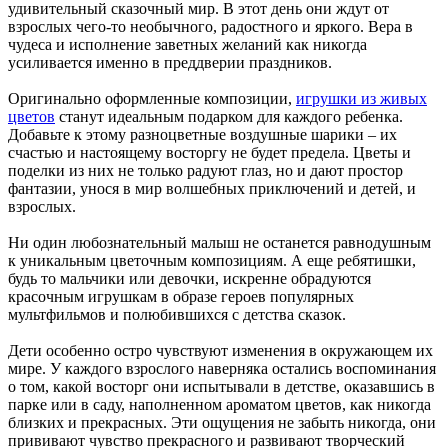
удивительный сказочный мир. В этот день они ждут от
взрослых чего-то необычного, радостного и яркого. Вера в
чудеса и исполнение заветных желаний как никогда
усиливается именно в преддверии праздников.
Оригинально оформленные композиции,
игрушки из живых
цветов
станут идеальным подарком для каждого ребенка.
Добавьте к этому разноцветные воздушные шарики – их
счастью и настоящему восторгу не будет предела. Цветы и
поделки из них не только радуют глаз, но и дают простор
фантазии, унося в мир волшебных приключений и детей, и
взрослых.
Ни один любознательный малыш не останется равнодушным
к уникальным цветочным композициям. А еще ребятишки,
будь то мальчики или девочки, искренне обрадуются
красочным игрушкам в образе героев популярных
мультфильмов и полюбившихся с детства сказок.
Дети особенно остро чувствуют изменения в окружающем их
мире. У каждого взрослого наверняка остались воспоминания
о том, какой восторг они испытывали в детстве, оказавшись в
парке или в саду, наполненном ароматом цветов, как никогда
близких и прекрасных. Эти ощущения не забыть никогда, они
прививают чувство прекрасного и развивают творческий