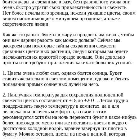
боится жары, а срезанные в вазу, без правильного ухода они
очень быстро утратят свою привлекательность и свежесть.
Нет более печального зрелища, нежели увядшие цветы, своим
видом напоминающие о минувшем празднике, а также
скоротечности жизни.
Как же сохранить букеты в жару и продлить им жизнь, чтобы
они вам дарили радость как можно дольше? Сейчас мы
раскроем вам некоторые тайны сохранения свежести
срезанных цветочных растений, следуя которым вы будете
наслаждаться их красотой гораздо дольше. Они довольно
просты и не требуют приложения каких-то больших усилий.
1. Цветы очень любят свет, однако боятся солнца. Букет
ставить желательно в светлом помещении, однако избегать
попадания прямых солнечных лучей на него.
2. Наилучшая температура для сохранения полноценной
свежести цветов составляет от +18 до +20 С. Летом трудно
поддерживать такую температуру в комнатах, да и для
человека она не очень комфортна, в связи с этим
рекомендуется хотя бы на ночь перенести букет в какое-нибудь
более прохладное место или же поставить цветы в ведро с
достаточно холодной водой, заранее завернув их плотно в
бумагу. Можно оставить цветы на ночь в ванной, которая