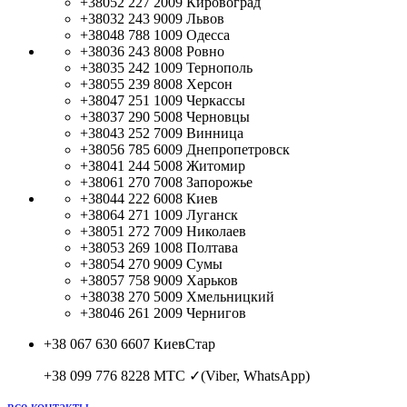
+38052 227 2009
Кировоград
+38032 243 9009
Львов
+38048 788 1009
Одесса
+38036 243 8008
Ровно
+38035 242 1009
Тернополь
+38055 239 8008
Херсон
+38047 251 1009
Черкассы
+38037 290 5008
Черновцы
+38043 252 7009
Винница
+38056 785 6009
Днепропетровск
+38041 244 5008
Житомир
+38061 270 7008
Запорожье
+38044 222 6008
Киев
+38064 271 1009
Луганск
+38051 272 7009
Николаев
+38053 269 1008
Полтава
+38054 270 9009
Сумы
+38057 758 9009
Харьков
+38038 270 5009
Хмельницкий
+38046 261 2009
Чернигов
+38 067 630 6607
КиевСтар
+38 099 776 8228
МТС ✓(Viber, WhatsApp)
все контакты