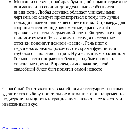
Многие из невест, подбирая букеты, обращают серьезное
внимание и на свои индивидуальные особенности
внешности. Любая девушка обладает уникальными
чертами, но следует присмотреться к тому, что лучше
подходит именно для вашего цветотипа. К примеру, для
озорной «осени» подходят желтые, красные либо
оранжевые цветы. Задумчивой «летней» девушке надо
присмотреться к более ярким цветам, а пастельные
оттенки подойдут нежной «весне». Речь идет о
персиковом, нежно-розовом, с искрами фуксии или
глубокого фиолетовый цвет. Ну а «зимним» красавицам
больше всего понравятся белые, голубые и светло-
сиреневые цветы. Впрочем, самое важное, чтобы
свадебный букет был приятен самой невесте!
Свадебный букет является важнейшим аксессуаром, поэтому
уделите его выбору пристальное внимание, и он непременно
подчеркнет изящность и грациозность невесты, ее красоту и
изысканный вкус!
Смотреть всё...