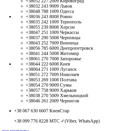
+38052 227 2009
Кировоград
+38032 243 9009
Львов
+38048 788 1009
Одесса
+38036 243 8008
Ровно
+38035 242 1009
Тернополь
+38055 239 8008
Херсон
+38047 251 1009
Черкассы
+38037 290 5008
Черновцы
+38043 252 7009
Винница
+38056 785 6009
Днепропетровск
+38041 244 5008
Житомир
+38061 270 7008
Запорожье
+38044 222 6008
Киев
+38064 271 1009
Луганск
+38051 272 7009
Николаев
+38053 269 1008
Полтава
+38054 270 9009
Сумы
+38057 758 9009
Харьков
+38038 270 5009
Хмельницкий
+38046 261 2009
Чернигов
+38 067 630 6607
КиевСтар
+38 099 776 8228
МТС ✓(Viber, WhatsApp)
все контакты